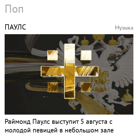
В России ликвидировали ИП певицы
Земфиры
NIRVANA
Музыка