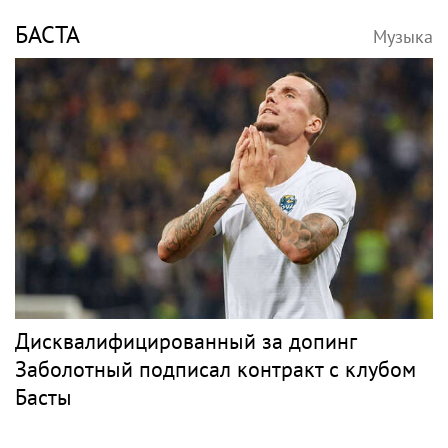
Холодный приём и закрытые эфиры:
почему Наташа Королёва столкнулась с
давлением Аллы Пугачёвой на заре
карьеры
Рэп
ЭЛДЖЕЙ
Музыка