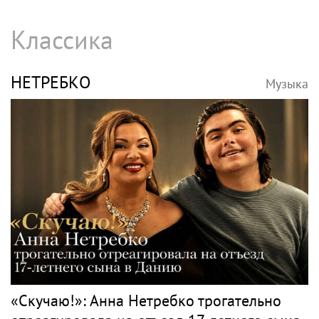
SHOT: комик Слепаков переписал свои
квартиры в РФ на родителей после
переезда
Джаз
БУТМАН
Музыка