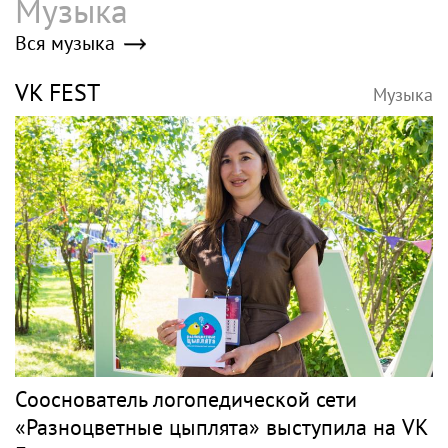
Poisk-music.ru
Анастасия Волочкова
Рэпер ST получил
взыскала с ТСЖ более
награду от Путина
5,2 млн рублей за
затопление
У покинувшего РФ
Кажетта Ахметжанова:
Семена Слепакова
как пригласить добрых
нашли еще две
духов в новый дом
квартиры в Москве
Здоровье в России и
мире