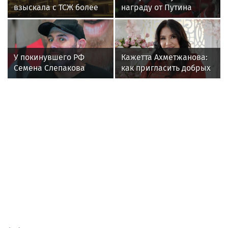
Композитор в новостях
Композитор Раймонд Паулс опроверг
запрет на исполнение своих песен в
Латвии
Композитор Паулс заявил, что пока не
завершает карьеру
Композитор Раймонд Паулс опроверг
сообщения о завершении концертной
деятельности