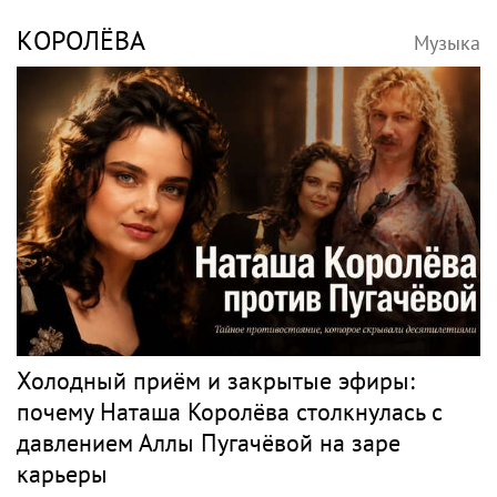
Вдова лидера Nirvana Кортни Лав
пыталась забрать все материалы дела
Кобейна
Поп
ПАУЛС
Музыка