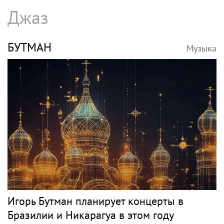
Певец Александр Розенбаум назвал
Любовь Орлову настоящей звездой
СЛЕПАКОВ
Музыка