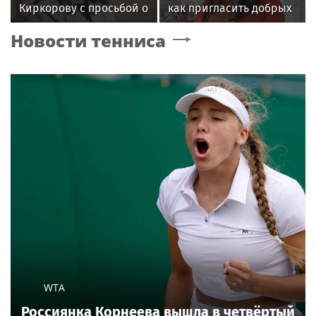
Киркорову с просьбой о
как пригласить добрых
помощи собакам в
духов в новый дом
Новости тенниса
Болгарии
WTA
Россиянка Корнеева вышла в четвёртый