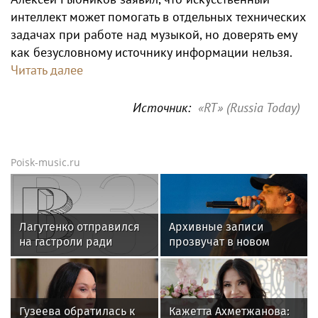
интеллект может помогать в отдельных технических
задачах при работе над музыкой, но доверять ему
как безусловному источнику информации нельзя.
Читать далее
Источник:
«RT» (Russia Today)
Poisk-music.ru
Лагутенко отправился
Архивные записи
на гастроли ради
прозвучат в новом
ремонта сгоревшего
фильме о Басте
особняка в США
Гузеева обратилась к
Кажетта Ахметжанова: