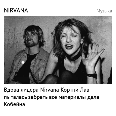
Несчастный случай или чужие руки: СК
сузил загадку Усольцевых до двух версий
Рок
ЗЕМФИРА
Музыка