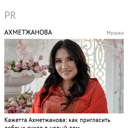
«Скучаю!»: Анна Нетребко трогательно
отреагировала на отъезд 17-летнего сына
в Данию
ЧАЙКОВСКИЙ
Музыка