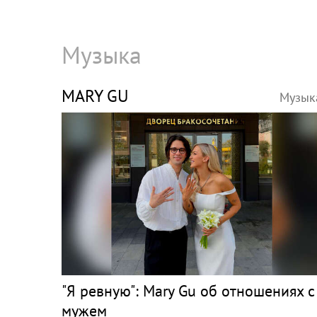
Музыка
MARY GU
Музык
"Я ревную": Mary Gu об отношениях с
мужем