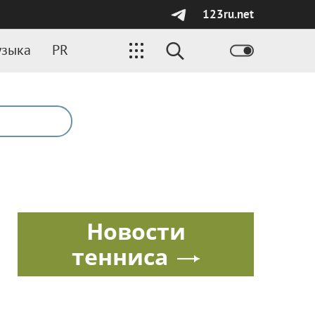
123ru.net
зыка
PR
Новости
тенниса