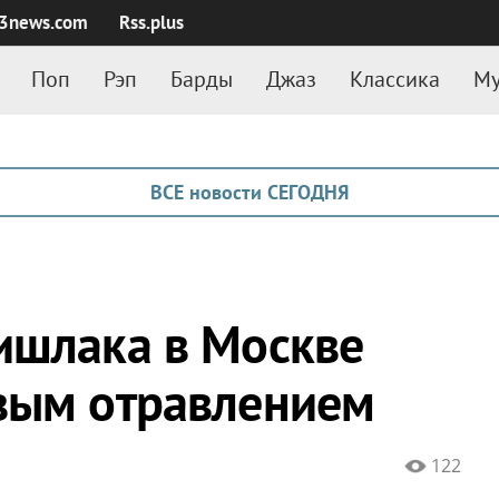
3news.com
Rss.plus
Поп
Рэп
Барды
Джаз
Классика
Му
ВСЕ новости СЕГОДНЯ
ишлака в Москве
вым отравлением
122