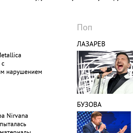
Поп
ЛАЗАРЕВ
etallica
 с
ым нарушением
БУЗОВА
а Nirvana
 пыталась
 материалы