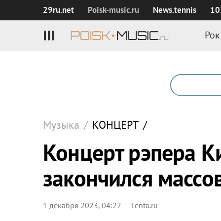
29ru.net
Poisk‑music.ru
News.tennis
10
Рок
Музыка
/
КОНЦЕРТ
/
Концерт рэпера К
закончился массо
1 декабря 2023, 04:22
Lenta.ru