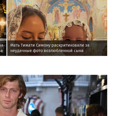
за
Мать Тимати Симону раскритиковали за
ра
неудачные фото возлюбленной сына
Валентины