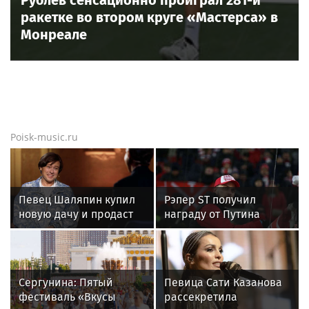
Рублёв сенсационно проиграл 281-й
ракетке во втором круге «Мастерса» в
Монреале
Poisk-music.ru
Певец Шаляпин купил
Рэпер ST получил
новую дачу и продаст
награду от Путина
старую
Сергунина: Пятый
Певица Сати Казанова
фестиваль «Вкусы
рассекретила