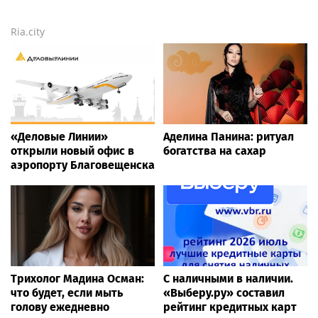
Ria.city
«Деловые Линии»
Аделина Панина: ритуал
открыли новый офис в
богатства на сахар
аэропорту Благовещенска
Трихолог Мадина Осман:
С наличными в наличии.
что будет, если мыть
«Выберу.ру» составил
голову ежедневно
рейтинг кредитных карт