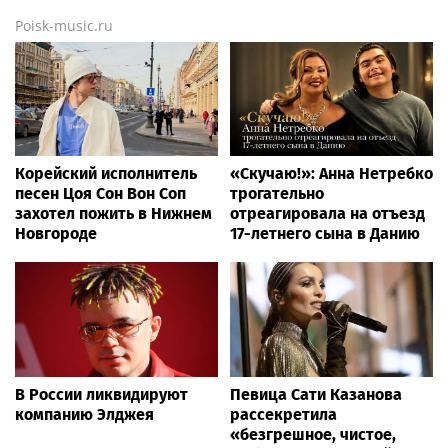
Poisk-music.ru
Корейский исполнитель
«Скучаю!»: Анна Нетребко
песен Цоя Сон Вон Соп
трогательно
захотел пожить в Нижнем
отреагировала на отъезд
Новгороде
17-летнего сына в Данию
В России ликвидируют
Певица Сати Казанова
компанию Элджея
рассекретила
«безгрешное, чистое,