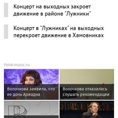
Концерт на выходных закроет
движение в районе "Лужники"
Концерт в "Лужниках" на выходных
перекроет движение в Хамовниках
Poisk-music.ru
Волочкова заявила, что
Волочкова отказалась
ее дочь Ариадна
слушать рекомендации
«совершила глупость»,
врачей после новой
взяв фамилию мужа
травмы: "Слушаю
сердце"