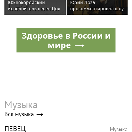
Южнокорейский
Юрий Лоза
исполнитель песен Цоя
прокомментировал шоу
Сон Вон Соп захотел
Димы Билана словами
провести отпуск в
«понты дороже денег»
России
Здоровье в России и
мире
Музыка
Вся музыка
ПЕВЕЦ
Музыка