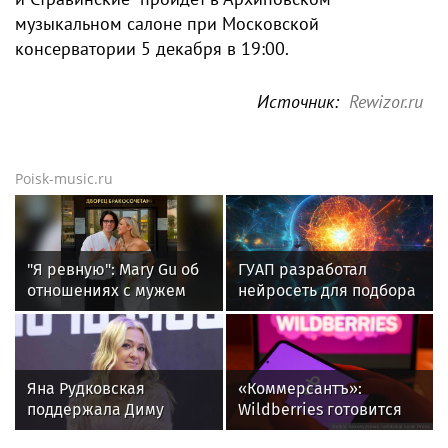
музыкальном салоне при Московской
консерватории 5 декабря в 19:00.
Источник:
Rewizor.ru
Poisk-music.ru
"Я ревную": Mary Gu об
ГУАП разработал
отношениях с мужем
нейросеть для подбора
обуви по фото стопы
Яна Рудковская
«Коммерсантъ»:
поддержала Диму
Wildberries готовится
Билана после скандала
запустить собственный