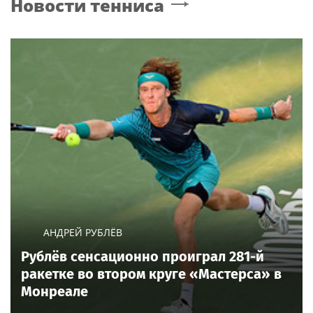
Новости тенниса
с высокой сценой
мессенджер
АНДРЕЙ РУБЛЁВ
Рублёв сенсационно проиграл 281-й
ракетке во втором круге «Мастерса» в
Монреале