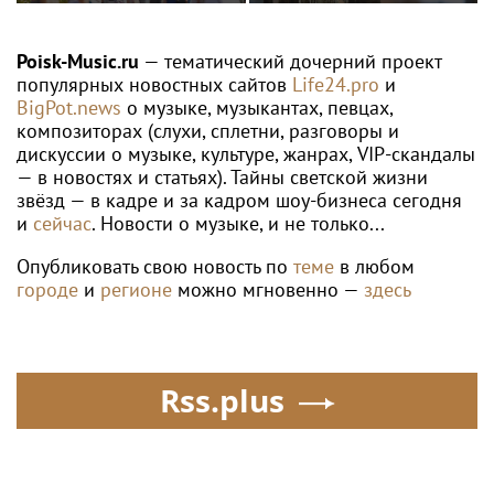
России» пройдет в
«безгрешное, чистое,
Москве 13–23 августа
любящее» имя своей
дочери
Poisk-Music.ru
— тематический дочерний проект
популярных новостных сайтов
Life24.pro
и
BigPot.news
о музыке, музыкантах, певцах,
композиторах (слухи, сплетни, разговоры и
дискуссии о музыке, культуре, жанрах, VIP-скандалы
— в новостях и статьях). Тайны светской жизни
звёзд — в кадре и за кадром шоу-бизнеса сегодня
и
сейчас
. Новости о музыке, и не только...
Опубликовать свою новость по
теме
в любом
городе
и
регионе
можно мгновенно —
здесь
Rss.plus