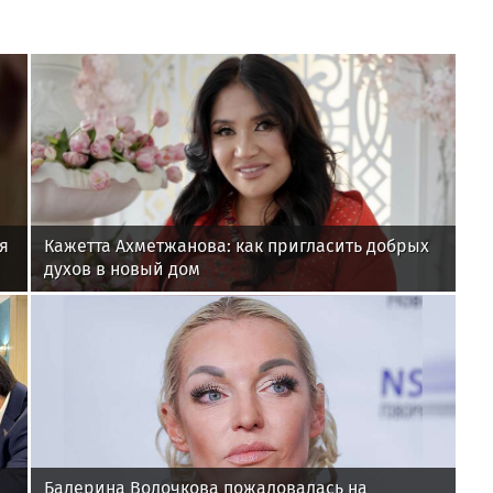
я
Кажетта Ахметжанова: как пригласить добрых
духов в новый дом
Балерина Волочкова пожаловалась на