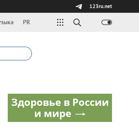
123ru.net
зыка
PR
Здоровье в России
и мире