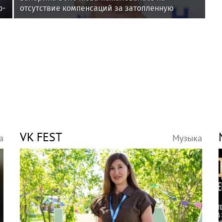
о-
отсутствие компенсаций за затопленную
квартиру
VK FEST
а
Музыка