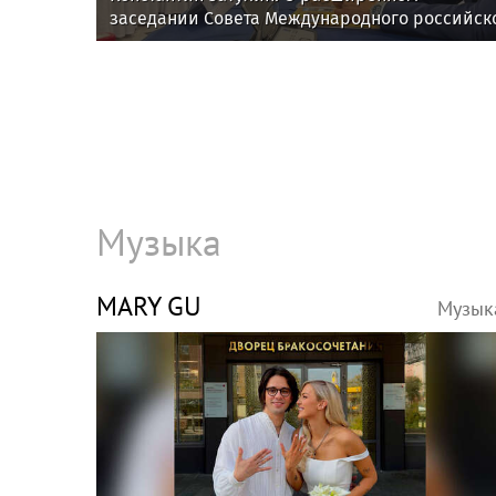
заседании Совета Международного российск
армянского «Лазаревского клуба»
Музыка
MARY GU
Музык