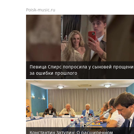
Poisk-music.ru
Певица Спирс попросила у сыновей прощени
за ошибки прошлого
Константин Затулин: О расширенном