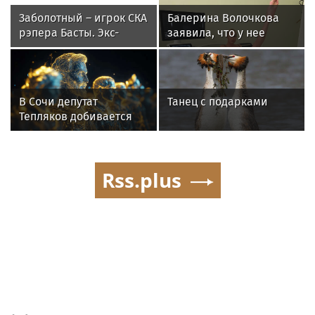
Заболотный – игрок СКА
Балерина Волочкова
рэпера Басты. Экс-
заявила, что у нее
форвард «Спартака»
появилась гематома
будет получать 500
после выхода на сцену
тысяч в месяц
В Сочи депутат
Танец с подарками
Тепляков добивается
изменений в Генплан
для нового детсада
Rss.plus