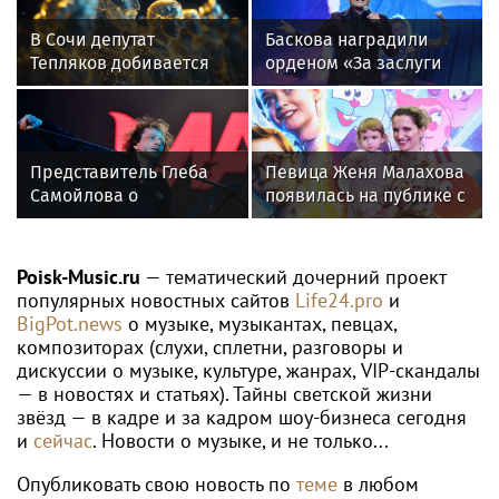
В Сочи депутат
Баскова наградили
Тепляков добивается
орденом «За заслуги
изменений в Генплан
перед отечеством»
для нового детсада
IV степени
Представитель Глеба
Певица Женя Малахова
Самойлова о
появилась на публике с
требовании отправить
дочерью
его в рехаб:
"Наблюдается заказная
Poisk-Music.ru
— тематический дочерний проект
травля"
популярных новостных сайтов
Life24.pro
и
BigPot.news
о музыке, музыкантах, певцах,
композиторах (слухи, сплетни, разговоры и
дискуссии о музыке, культуре, жанрах, VIP-скандалы
— в новостях и статьях). Тайны светской жизни
звёзд — в кадре и за кадром шоу-бизнеса сегодня
и
сейчас
. Новости о музыке, и не только...
Опубликовать свою новость по
теме
в любом