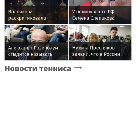
Волочкова
У покинувшего РФ
раскритиковала
Семена Слепакова
концерт Билана в
нашли еще две
Москве за плохую
квартиры в Москве
организацию
Александр Розенбаум
Никита Пресняков
стыдится называть
заявил, что в России
себя звездой
его обидели. И
Новости тенниса
рассорился с братом
из-за политики