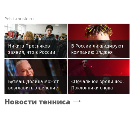
Poisk-music.ru
Никита Пресняков
В России ликвидируют
заявил, что в России
компанию Элджея
его обидели. И
рассорился с братом
из-за политики
Бутман: Долина может
«Печальное зрелище»:
возглавить отделение
Поклонники снова
вокала в первом в РФ
возмущены
Новости тенниса
джазовом вузе
«мычащим» на сцене
Глебом Самойловым