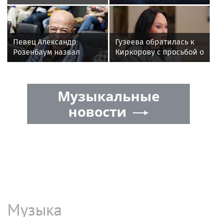
Универсиаде по
снимки из космоса —
спортивному
это фейки"
ориентированию
Певец Александр
Гузеева обратилась к
Розенбаум назвал
Киркорову с просьбой о
Любовь Орлову
помощи собакам в
настоящей звездой
Болгарии
Музыкальные
новости
Музыка