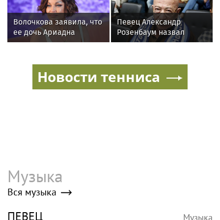
Диско в новостях
«Оберманекен» выпустил «Диско
Иллюминатов»
Диско-свинья, телефон-рот и другие
диковинки, купленные с рук
«Диско-клуб» и Luxevideoclub
запускают проект «Под люстрой»