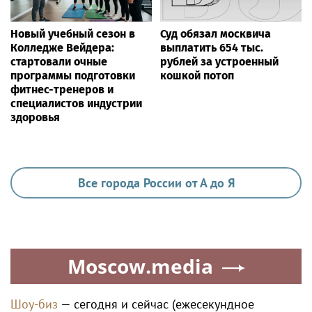
ЗДОРОВЬЕ
Гастроэнтеролог Садыков объяснил, как
сахар в рационе ускоряет изнашивание
тканей
Ria.city
Новый учебный сезон в
Столичные росгвардейцы
Колледже Вейдера:
провели патриотическое
стартовали очные
занятие для детей на
программы подготовки
Поклонной горе