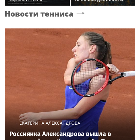
Шишкова — о Павле
изменений в Генплан
Новости тенниса
Дурове, борьбе с
для нового детсада
анорексией и помощи
Тимати
ЕКАТЕРИНА АЛЕКСАНДРОВА
Россиянка Александрова вышла в