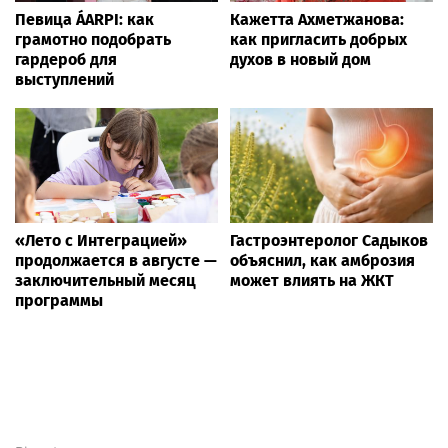
Moscow.media
Шоу-биз
— сегодня и сейчас (ежесекундное
обновление новостей) от более чем 20 000
независимых тематических источников
информации онлайн! Мы собрали
ВСЁ
, что
интересно по этому поводу —
СЕГОДНЯ
, а ещё
больше новостей —
здесь
.
Новости России