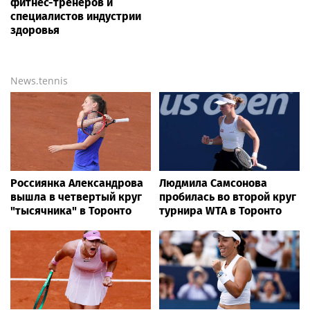
программы
Bigpot.news
Игорь Бутман предложил
Собянин: 495 тоннелей,
создать консерваторию
эстакад и мостов
для джаза в России
построено в Москве за 15
лет