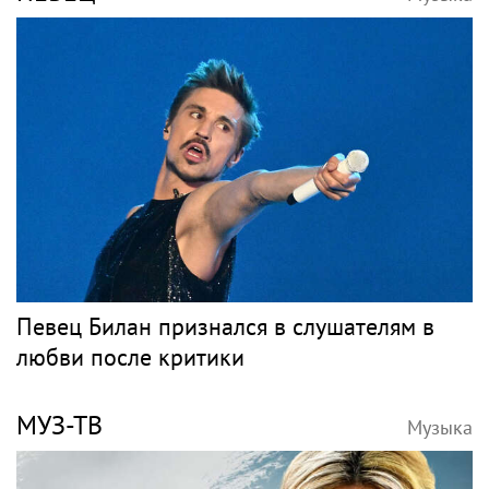
Poisk-music.ru
ГУАП разработал
Рэпер Моргенштерн
нейросеть для подбора
исполнил на концерте
обуви по фото стопы
песню Мии Бойки
"Базовый минимум"
Волочкова заявила, что
Певец Александр
ее дочь Ариадна
Розенбаум назвал
«совершила глупость»,
Любовь Орлову
взяв фамилию мужа
настоящей звездой
Новости тенниса