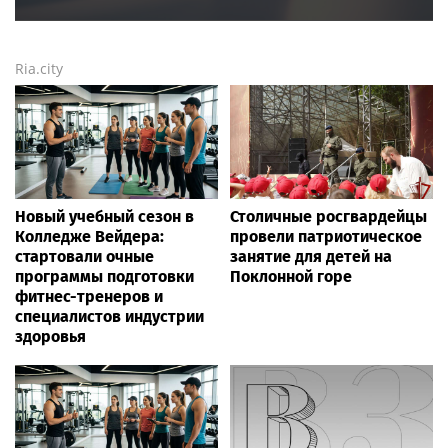
городе
и
регионе
можно мгновенно —
здесь
Rss.plus
Новости России