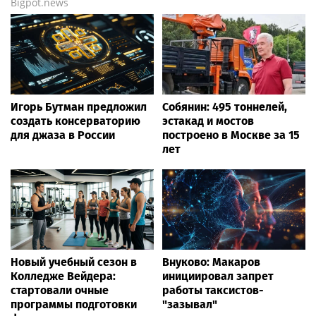
Life24.pro
Певица ÁARPI: как
Кажетта Ахметжанова:
грамотно подобрать
как пригласить добрых
гардероб для
духов в новый дом
выступлений
«Лето с Интеграцией»
Гастроэнтеролог Садыков
продолжается в августе —
объяснил, как амброзия
заключительный месяц
может влиять на ЖКТ