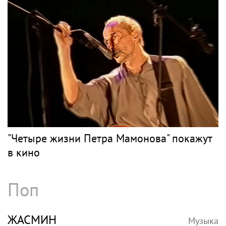
сложилась жизнь ведущей «Муз-ТВ» Дарьи
Субботиной
Рок
АГУЗАРОВА
Музыка