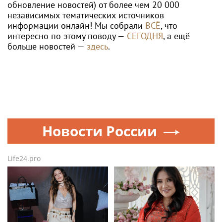
фитнес-тренеров и
специалистов индустрии
здоровья
Новый учебный сезон в
Суд обязал москвича
Колледже Вейдера:
выплатить 654 тыс.
стартовали очные
рублей за устроенный
программы подготовки
кошкой потоп
фитнес-тренеров и
специалистов индустрии
здоровья
Все города России от А до Я