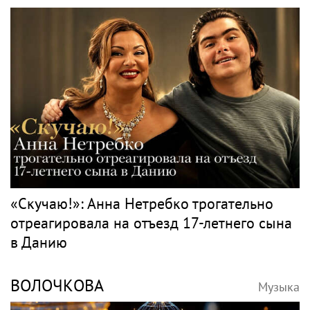
переезда
Джаз
БУТМАН
Музыка
Игорь Бутман планирует концерты в