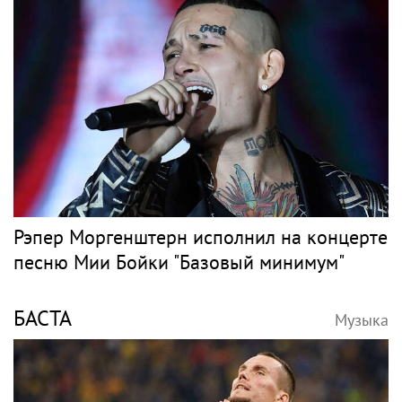
Оставшаяся без дома семья в Дагестане
обратилась к певице Жасмин и ее супругу
КЛАВА КОКА
Музыка
СМИ: Клава Кока и Дима Масленников
сыграли свадьбу за 2,6 миллиона рублей