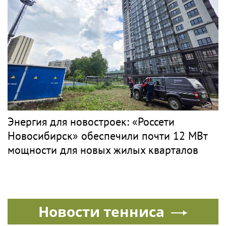
Питере из-за суда с УК
PR
ГРИГОРЬЕВ
Музыка