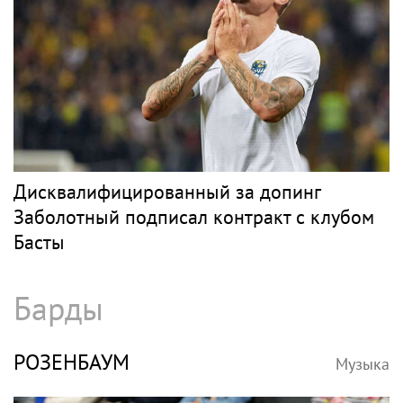
Рэп
МОРГЕНШТЕРН
Музыка
Рэпер Моргенштерн исполнил на концерте