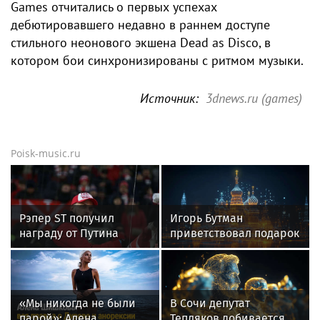
Games отчитались о первых успехах
дебютировавшего недавно в раннем доступе
стильного неонового экшена Dead as Disco, в
котором бои синхронизированы с ритмом музыки.
Источник:
3dnews.ru (games)
Poisk-music.ru
Рэпер ST получил
Игорь Бутман
награду от Путина
приветствовал подарок
квартиры артистке
Долиной
«Мы никогда не были
В Сочи депутат
парой»: Алена
Тепляков добивается