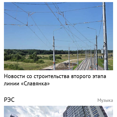
«Скучаю!»: Анна Нетребко трогательно
отреагировала на отъезд 17-летнего сына
в Данию
ВОЛОЧКОВА
Музыка
Анастасия Волочкова продала квартиру в