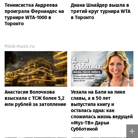
Новый учебный сезон в
Внуково: Макаров
Колледже Вейдера:
инициировал запрет
стартовали очные
работы таксистов-
программы подготовки
"зазывал"
фитнес-тренеров и
специалистов индустрии
здоровья
News.tennis
Россиянка Александрова
Людмила Самсонова