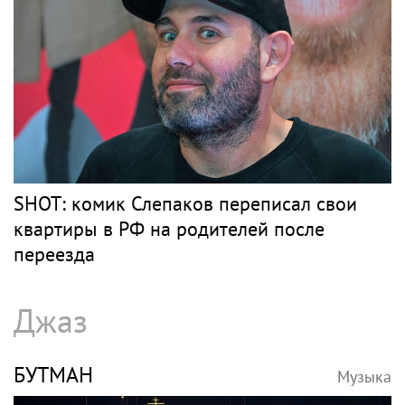
Барды
РОЗЕНБАУМ
Музыка
Певец Александр Розенбаум назвал