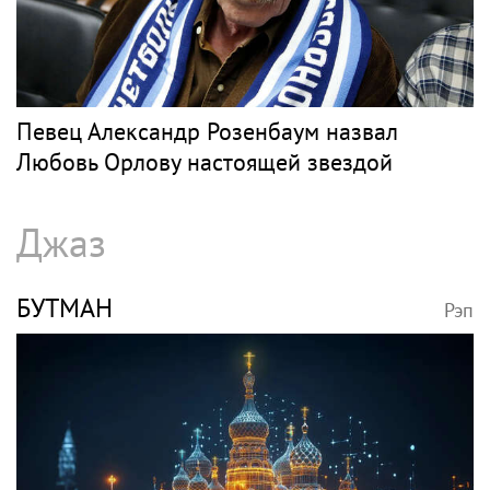
Певец Александр Розенбаум назвал
Любовь Орлову настоящей звездой
Джаз
БУТМАН
Рэп