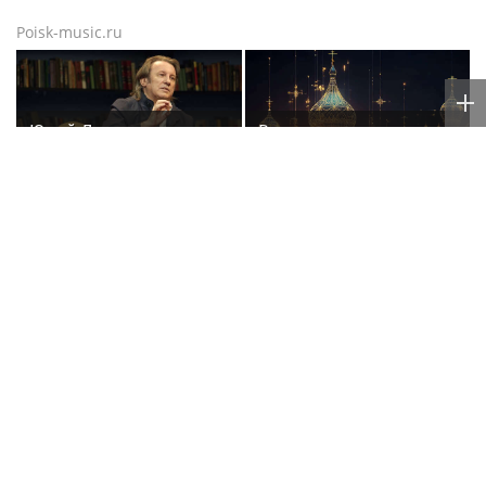
Poisk-music.ru
Юрий Лоза
Волочкова
прокомментировал шоу
раскритиковала
Димы Билана словами
концерт Билана в
«понты дороже денег»
Москве за плохую
организацию
В России ликвидируют
«Скучаю!»: Анна
компанию Элджея
Нетребко трогательно
отреагировала на
отъезд 17-летнего сына
в Данию
Poisk-Music.ru
— тематический дочерний проект
популярных новостных сайтов
Life24.pro
и
BigPot.news
о музыке, музыкантах, певцах,
композиторах (слухи, сплетни, разговоры и
дискуссии о музыке, культуре, жанрах, VIP-скандалы
— в новостях и статьях). Тайны светской жизни