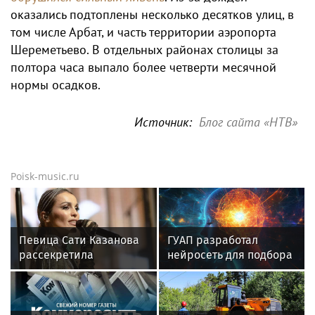
оказались подтоплены несколько десятков улиц, в
том числе Арбат, и часть территории аэропорта
Шереметьево. В отдельных районах столицы за
полтора часа выпало более четверти месячной
нормы осадков.
Источник:
Блог сайта «НТВ»
Poisk-music.ru
Певица Сати Казанова
ГУАП разработал
рассекретила
нейросеть для подбора
«безгрешное, чистое,
обуви по фото стопы
любящее» имя своей
дочери