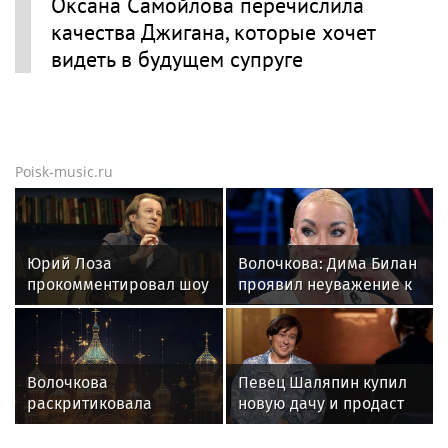
Оксана Самойлова перечислила
качества Джигана, которые хочет
видеть в будущем супруге
Poisk-music.ru
Юрий Лоза
Волочкова: Дима Билан
прокомментировал шоу
проявил неуважение к
Димы Билана словами
зрителям на своем
«понты дороже денег»
концерте в Москве
Волочкова
Певец Шаляпин купил
раскритиковала
новую дачу и продаст
концерт Билана в
старую
Москве за плохую