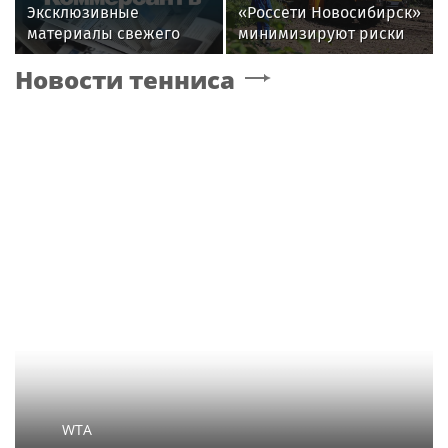
Эксклюзивные
«Россети Новосибирск»
материалы свежего
минимизируют риски
номера газеты
повреждений ЛЭП за
Новости тенниса
«Коммерсантъ»:
счет масштабной
расчистки просек
WTA