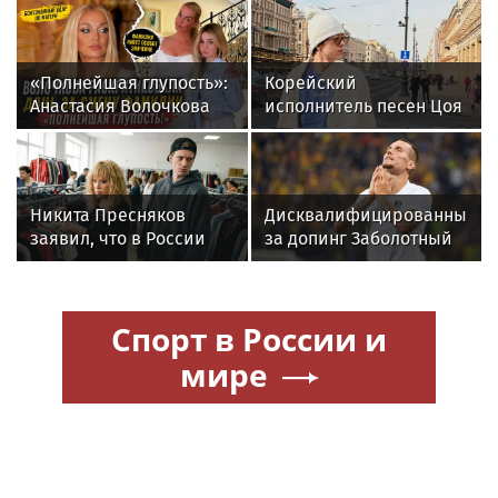
«Полнейшая глупость»:
Корейский
Анастасия Волочкова
исполнитель песен Цоя
осудила дочь за отказ
Сон Вон Соп захотел
от знаменитой
пожить в Нижнем
фамилии
Новгороде
Никита Пресняков
Дисквалифицированный
заявил, что в России
за допинг Заболотный
его обидели. И
подписал контракт с
рассорился с братом
клубом Басты
из-за политики
Спорт в России и
мире