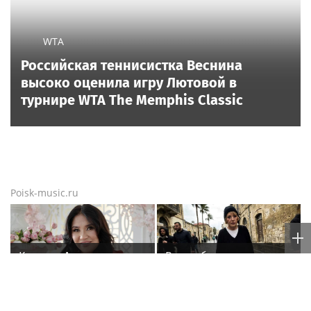
WTA
Российская теннисистка Веснина
высоко оценила игру Лютовой в
турнире WTA The Memphis Classic
Poisk-music.ru
Кажетта Ахметжанова:
Врач объяснила, что
как пригласить добрых
происходит с резко
духов в новый дом
похудевшей Пугачёвой:
"Вылечить уже нельзя"