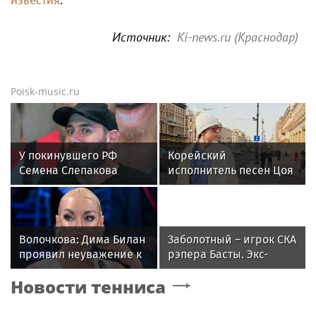
Источник:
Ki-news.ru (Краснодар)
Poisk-music.ru
У покинувшего РФ
Корейский
Семена Слепакова
исполнитель песен Цоя
нашли еще две
Сон Вон Соп захотел
квартиры в Москве
пожить в Нижнем
Новгороде
Волочкова: Дима Билан
Заболотный – игрок СКА
проявил неуважение к
рэпера Басты. Экс-
зрителям на своем
форвард «Спартака»
Новости тенниса
концерте в Москве
будет получать 500
тысяч в месяц