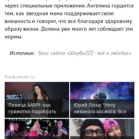
через специальные приложения. Ангелина гордится
тем, как звездная мама поддерживает свою
внешность и говорит, что все благодаря здоровому
образу жизни. Долина уже много лет соблюдает эти
нормы.
Источник:
Блог сайта «ШоубиZZZ - всё о звёздах»
Poisk-music.ru
Певица ÁARPI: как
Юрий Лоза: "Нету
грамотно подобрать
никакого космоса. Все
гардероб для
снимки из космоса —
выступлений
это фейки"