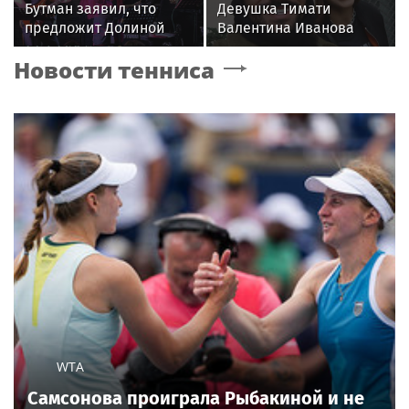
Бутман заявил, что
Девушка Тимати
предложит Долиной
Валентина Иванова
кафедру в будущем
снялась с годовалой
Новости тенниса
джазовом вузе
дочерью в парной
фотосессии
WTA
Самсонова проиграла Рыбакиной и не