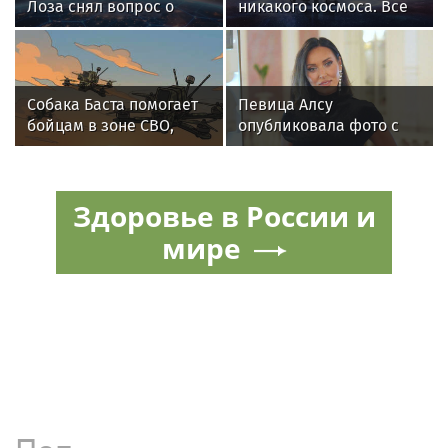
Лоза снял вопрос о
никакого космоса. Все
космосе и отверг
снимки из космоса —
гравитацию
это фейки"
Собака Баста помогает
Певица Алсу
бойцам в зоне СВО,
опубликовала фото с
предупреждая о дронах
родителями из
ВСУ
деревни Уяндык в
Башкирии
Здоровье в России и
мире