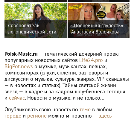
прощения за ошибки
гардероб для
прошлого
выступлений
Сооснователь
«Полнейшая глупость»:
логопедической сети
Анастасия Волочкова
«Разноцветные
осудила дочь за отказ
цыплята» выступила на
от знаменитой
VK Fest
фамилии
Poisk-Music.ru
— тематический дочерний проект
популярных новостных сайтов
Life24.pro
и
BigPot.news
о музыке, музыкантах, певцах,
композиторах (слухи, сплетни, разговоры и
дискуссии о музыке, культуре, жанрах, VIP-скандалы
— в новостях и статьях). Тайны светской жизни
звёзд — в кадре и за кадром шоу-бизнеса сегодня
и
сейчас
. Новости о музыке, и не только...
Опубликовать свою новость по
теме
в любом
городе
и
регионе
можно мгновенно —
здесь