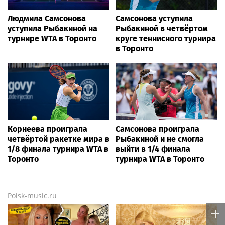
Людмила Самсонова
Самсонова уступила
уступила Рыбакиной на
Рыбакиной в четвёртом
турнире WTA в Торонто
круге теннисного турнира
в Торонто
Корнеева проиграла
Самсонова проиграла
четвёртой ракетке мира в
Рыбакиной и не смогла
1/8 финала турнира WTA в
выйти в 1/4 финала
Торонто
турнира WTA в Торонто
Poisk-music.ru