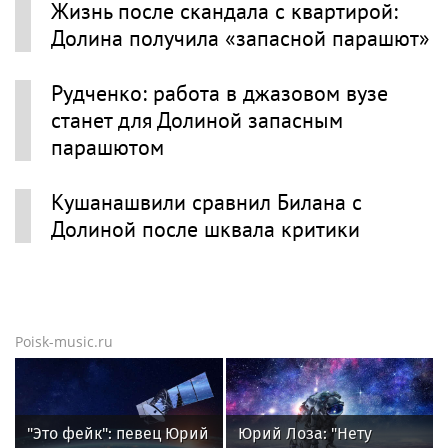
Жизнь после скандала с квартирой:
Долина получила «запасной парашют»
Рудченко: работа в джазовом вузе
станет для Долиной запасным
парашютом
Кушанашвили сравнил Билана с
Долиной после шквала критики
Poisk-music.ru
"Это фейк": певец Юрий
Юрий Лоза: "Нету