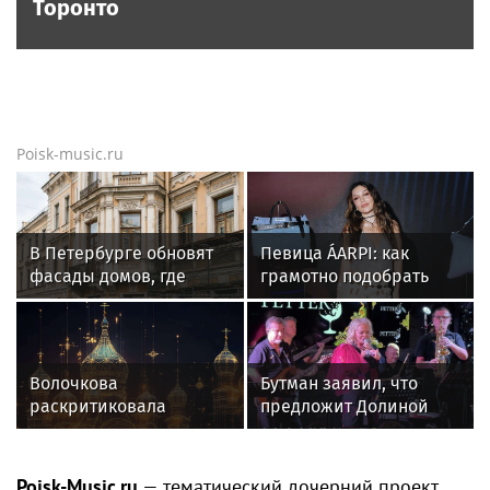
Торонто
Poisk-music.ru
В Петербурге обновят
Певица ÁARPI: как
фасады домов, где
грамотно подобрать
жили Чайковский и
гардероб для
Тургенев
выступлений
Волочкова
Бутман заявил, что
раскритиковала
предложит Долиной
концерт Билана в
кафедру в будущем
Москве за плохую
джазовом вузе
организацию
Poisk-Music.ru
— тематический дочерний проект