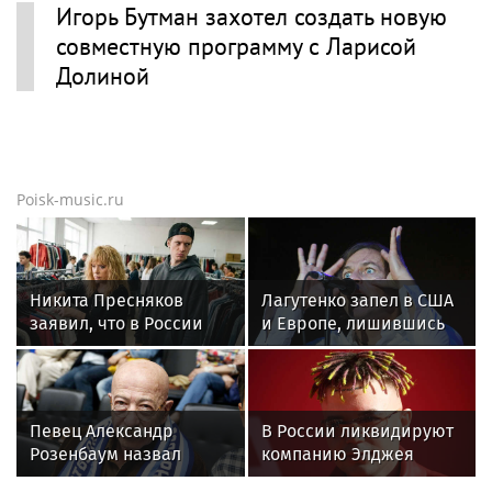
Игорь Бутман захотел создать новую
совместную программу с Ларисой
Долиной
Poisk-music.ru
Никита Пресняков
Лагутенко запел в США
заявил, что в России
и Европе, лишившись
его обидели. И
дома в Малибу
рассорился с братом
из-за политики
Певец Александр
В России ликвидируют
Розенбаум назвал
компанию Элджея
Любовь Орлову