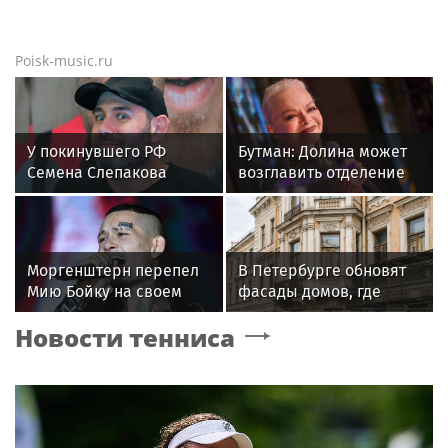
Poisk-music.ru
У покинувшего РФ
Бутман: Долина может
Семена Слепакова
возглавить отделение
нашли еще две
вокала в первом в РФ
квартиры в Москве
джазовом вузе
Моргенштерн перепел
В Петербурге обновят
Мию Бойку на своем
фасады домов, где
концерте
жили Чайковский и
Новости тенниса
Тургенев