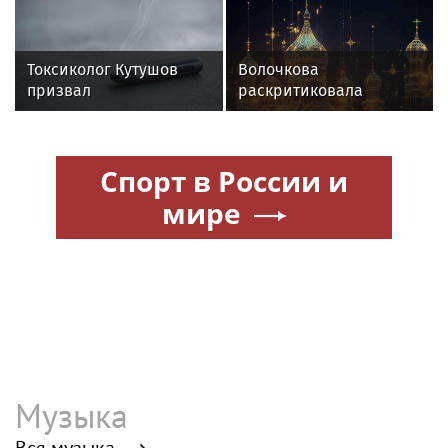
певицей
для нового детсада
Токсиколог Кутушов
Волочкова
призвал
раскритиковала
законодательно
концерт Билана в
запретить продажу
Москве за плохую
вейпов
организацию
Спорт в России и
мире
Музыка
Вся музыка