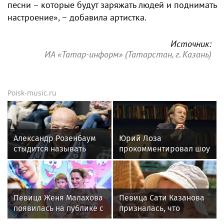
песни – которые будут заряжать людей и поднимать
настроение», – добавила артистка.
Источник:
ИА «Татар-информ» (Татарстан, г. Казань)
Poisk-music.ru
Александр Розенбаум
Юрий Лоза
стыдится называть
прокомментировал шоу
себя звездой
Димы Билана словами
«понты дороже денег»
Певица Женя Малахова
Певица Сати Казанова
появилась на публике с
призналась, что
дочерью
назвала дочь в честь