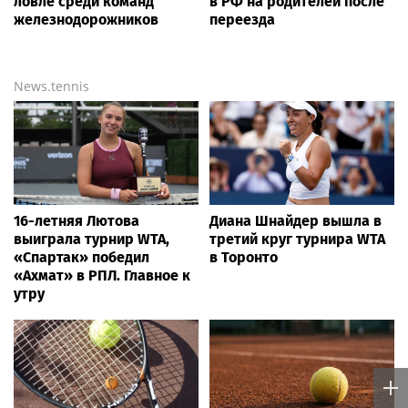
ловле среди команд
в РФ на родителей после
железнодорожников
переезда
News.tennis
16-летняя Лютова
Диана Шнайдер вышла в
выиграла турнир WTA,
третий круг турнира WTA
«Спартак» победил
в Торонто
«Ахмат» в РПЛ. Главное к
утру