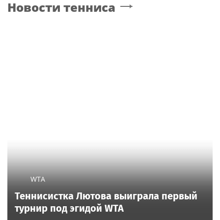
Новости тенниса
индуистской богини
WTA
Теннисистка Лютова выиграла первый
турнир под эгидой WTA