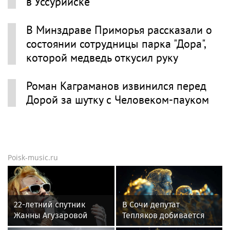
в Уссурийске
В Минздраве Приморья рассказали о
состоянии сотрудницы парка "Дора",
которой медведь откусил руку
Роман Каграманов извинился перед
Дорой за шутку с Человеком-пауком
Poisk-music.ru
22-летний спутник
В Сочи депутат
Жанны Агузаровой
Тепляков добивается
опроверг роман с
изменений в Генплан