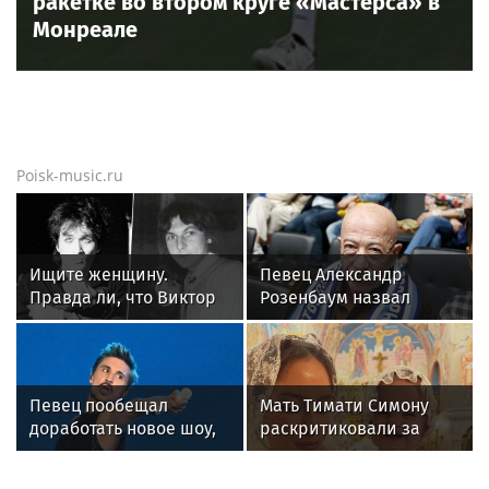
ракетке во втором круге «Мастерса» в
Монреале
Poisk-music.ru
Ищите женщину.
Певец Александр
Правда ли, что Виктор
Розенбаум назвал
Цой был влюблен в
Любовь Орлову
жену Майка Науменко?
настоящей звездой
Певец пообещал
Мать Тимати Симону
доработать новое шоу,
раскритиковали за
подвергнутое критике
неудачные фото
возлюбленной сына