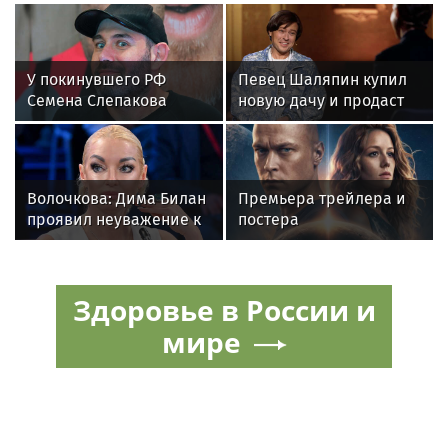
У покинувшего РФ
Певец Шаляпин купил
Семена Слепакова
новую дачу и продаст
нашли еще две
старую
квартиры в Москве
Волочкова: Дима Билан
Премьера трейлера и
проявил неуважение к
постера
зрителям на своем
фантастического
концерте в Москве
блокбастера «Девятая
планета»
Здоровье в России и
мире