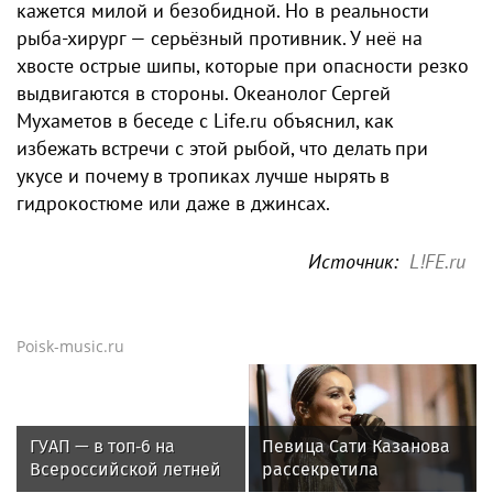
кажется милой и безобидной. Но в реальности
рыба-хирург — серьёзный противник. У неё на
хвосте острые шипы, которые при опасности резко
выдвигаются в стороны. Океанолог Сергей
Мухаметов в беседе с Life.ru объяснил, как
избежать встречи с этой рыбой, что делать при
укусе и почему в тропиках лучше нырять в
гидрокостюме или даже в джинсах.
Источник:
L!FE.ru
Poisk-music.ru
ГУАП — в топ‑6 на
Певица Сати Казанова
Всероссийской летней
рассекретила
Универсиаде по
«безгрешное, чистое,