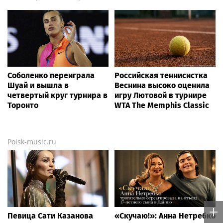
Соболенко переиграла
Российская теннисистка
Шуай и вышла в
Веснина высоко оценила
четвертый круг турнира в
игру Лютовой в турнире
Торонто
WTA The Memphis Classic
Poisk-music.ru
Певица Сати Казанова
«Скучаю!»: Анна Нетребко