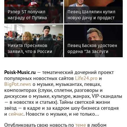
Рэпер ST получил
Певец Шаляпин купил
награду от Путина
новую дачу и продаст
старую
Никита Пресняков
Певец Басков удостоен
заявил, что в России
ордена "За заслуги
его обидели. И
перед Отечеством" IV
рассорился с братом
степени
из-за политики
Poisk-Music.ru
— тематический дочерний проект
популярных новостных сайтов
Life24.pro
и
BigPot.news
о музыке, музыкантах, певцах,
композиторах (слухи, сплетни, разговоры и
дискуссии о музыке, культуре, жанрах, VIP-скандалы
— в новостях и статьях). Тайны светской жизни
звёзд — в кадре и за кадром шоу-бизнеса сегодня
и
сейчас
. Новости о музыке, и не только...
Опубликовать свою новость по
теме
в любом