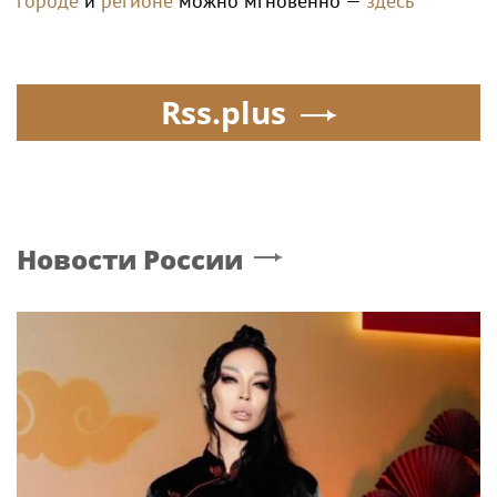
городе
и
регионе
можно мгновенно —
здесь
Rss.plus
Новости России