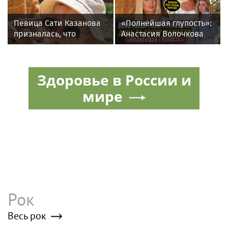
Певица Сати Казанова
«Полнейшая глупость»:
призналась, что
Анастасия Волочкова
назвала дочь в честь
осудила дочь за отказ
индуистской богини
от знаменитой
фамилии
Здоровье в России и
мире
Рок
Весь рок