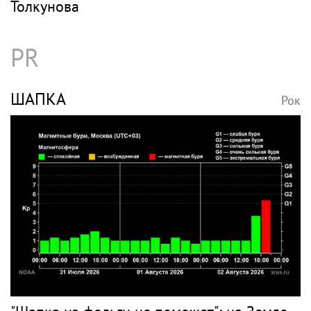
Толкунова
PR
ШАПКА
Рок