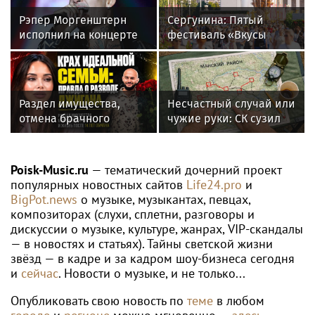
Рэпер Моргенштерн
Сергунина: Пятый
исполнил на концерте
фестиваль «Вкусы
песню Мии Бойки
России» пройдет в
"Базовый минимум"
Москве 13–23 августа
Раздел имущества,
Несчастный случай или
отмена брачного
чужие руки: СК сузил
контракта и новые
загадку Усольцевых до
слухи: как живет
двух версий
Джиган после развода с
Poisk-Music.ru
— тематический дочерний проект
Оксаной Самойловой
популярных новостных сайтов
Life24.pro
и
BigPot.news
о музыке, музыкантах, певцах,
композиторах (слухи, сплетни, разговоры и
дискуссии о музыке, культуре, жанрах, VIP-скандалы
— в новостях и статьях). Тайны светской жизни
звёзд — в кадре и за кадром шоу-бизнеса сегодня
и
сейчас
. Новости о музыке, и не только...
Опубликовать свою новость по
теме
в любом