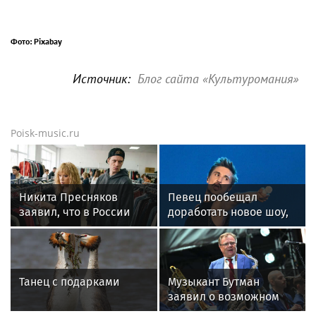
Фото: Pixabay
Источник:
Блог сайта «Культуромания»
Poisk-music.ru
Никита Пресняков
Певец пообещал
заявил, что в России
доработать новое шоу,
его обидели. И
подвергнутое критике
рассорился с братом
из-за политики
Танец с подарками
Музыкант Бутман
заявил о возможном
появлении первого в