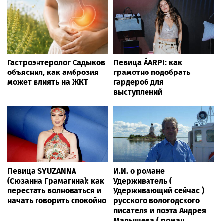
Гастроэнтеролог Садыков
Певица ÁARPI: как
объяснил, как амброзия
грамотно подобрать
может влиять на ЖКТ
гардероб для
выступлений
Певица SYUZANNA
И.И. о романе
(Сюзанна Грамагина): как
Удерживатель (
перестать волноваться и
Удерживающий сейчас )
начать говорить спокойно
русского вологодского
писателя и поэта Андрея
Малышева ( роман