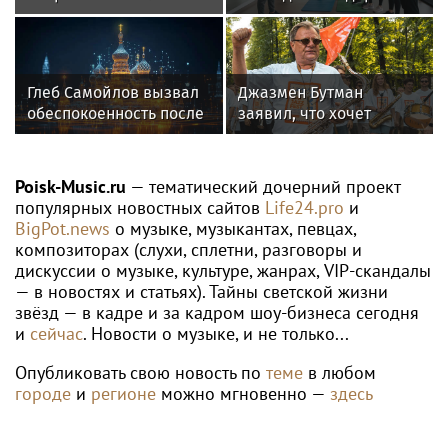
Универсиаде по
стартовали очные
спортивному
программы подготовки
ориентированию
фитнес-тренеров и
специалистов
Глеб Самойлов вызвал
Джазмен Бутман
индустрии здоровья
обеспокоенность после
заявил, что хочет
концерта в Москве
сделать с Долиной
новую музыкальную
программу
Poisk-Music.ru
— тематический дочерний проект
популярных новостных сайтов
Life24.pro
и
BigPot.news
о музыке, музыкантах, певцах,
композиторах (слухи, сплетни, разговоры и
дискуссии о музыке, культуре, жанрах, VIP-скандалы
— в новостях и статьях). Тайны светской жизни
звёзд — в кадре и за кадром шоу-бизнеса сегодня
и
сейчас
. Новости о музыке, и не только...
Опубликовать свою новость по
теме
в любом
городе
и
регионе
можно мгновенно —
здесь