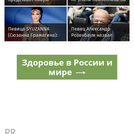
премьеру 27 октября
концерте
Певица SYUZANNA
Певец Александр
(Сюзанна Грамагина):
Розенбаум назвал
как перестать
Любовь Орлову
волноваться и начать
настоящей звездой
говорить спокойно
Здоровье в России и
мире
PR