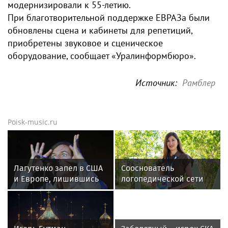
модернизировали к 55-летию.
При благотворительной поддержке ЕВРАЗа были
обновлены сцена и кабинеты для репетиций,
приобретены звуковое и сценическое
оборудование, сообщает «Уралинформбюро».
Источник:
Рамблер
Poisk-music.ru
Лагутенко запел в США
Сооснователь
и Европе, лишившись
логопедической сети
дома в Малибу
«Разноцветные
цыплята» выступила на
VK Fest