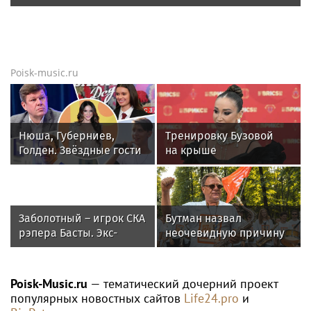
Poisk-music.ru
Нюша, Губерниев,
Тренировку Бузовой
Голден. Звёздные гости
на крыше
«Дня физкультурника»
в тридцатиградусную
в Москве
жару сняли на видео
Заболотный – игрок СКА
Бутман назвал
рэпера Басты. Экс-
неочевидную причину
форвард «Спартака»
отказа иностранных
будет получать 500
артистов от концертов
тысяч в месяц
в РФ
Poisk-Music.ru
— тематический дочерний проект
популярных новостных сайтов
Life24.pro
и