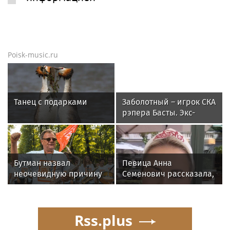
Poisk-music.ru
Танец с подарками
Заболотный – игрок СКА
рэпера Басты. Экс-
форвард «Спартака»
будет получать 500
тысяч в месяц
Бутман назвал
Певица Анна
неочевидную причину
Семенович рассказала,
отказа иностранных
что улетела с
артистов от концертов
возлюбленным в
в РФ
Европу
Rss.plus