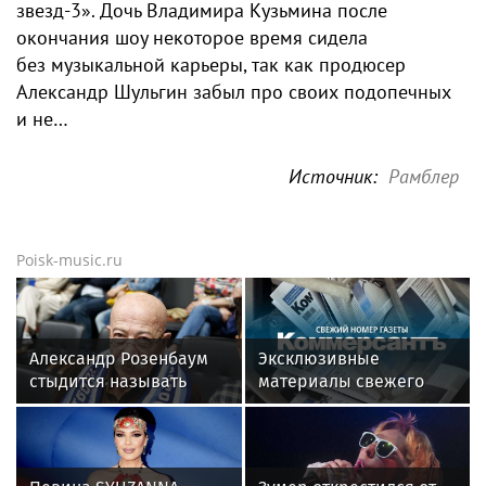
звезд-3». Дочь Владимира Кузьмина после
окончания шоу некоторое время сидела
без музыкальной карьеры, так как продюсер
Александр Шульгин забыл про своих подопечных
и не…
Источник:
Рамблер
Poisk-music.ru
Александр Розенбаум
Эксклюзивные
стыдится называть
материалы свежего
себя звездой
номера газеты
«Коммерсантъ»: