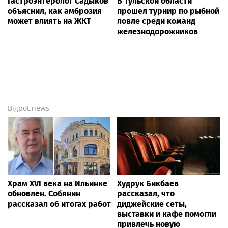
Гастроэнтеролог Садыков
В Тульской области
объяснил, как амброзия
прошел турнир по рыбной
может влиять на ЖКТ
ловле среди команд
железнодорожников
Bigpot.news
Храм XVI века на Ильинке
Худрук Бикбаев
обновлен. Собянин
рассказал, что
рассказал об итогах работ
диджейские сеты,
выставки и кафе помогли
привлечь новую