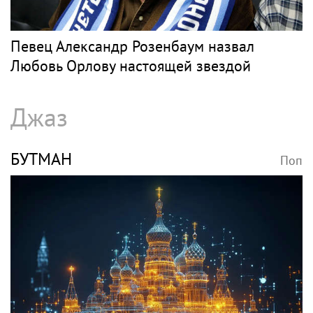
Певец Александр Розенбаум назвал
Любовь Орлову настоящей звездой
Джаз
БУТМАН
Поп