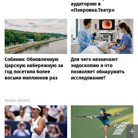
аудиторию в
«Покровка.Театр»
Собянин: Обновленную
Для чего назначают
Царскую набережную за
эндоскопию и что
год посетили более
позволяет обнаружить
восьми миллионов раз
исследование?
News.tennis