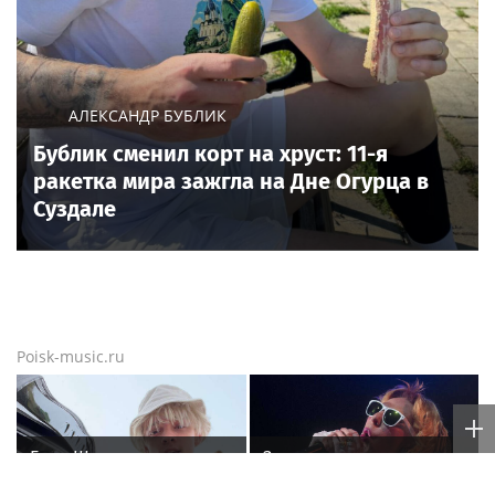
АЛЕКСАНДР БУБЛИК
Бублик сменил корт на хруст: 11-я
ракетка мира зажгла на Дне Огурца в
Суздале
Poisk-music.ru
Егор Шип удивил
Зумер открестился от
пользователей Сети
романа с 64-летней