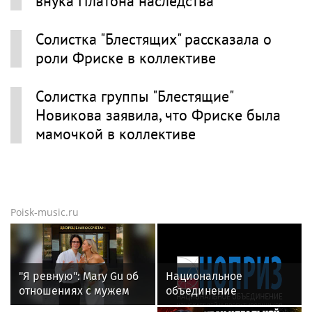
внука Платона наследства
Солистка "Блестящих" рассказала о
роли Фриске в коллективе
Солистка группы "Блестящие"
Новикова заявила, что Фриске была
мамочкой в коллективе
Poisk-music.ru
"Я ревную": Mary Gu об
Национальное
отношениях с мужем
объединение
изыскателей и