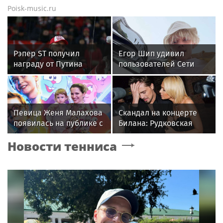
Poisk-music.ru
Рэпер ST получил
Егор Шип удивил
награду от Путина
пользователей Сети
кардинальной сменой
своего имиджа
Певица Женя Малахова
Скандал на концерте
появилась на публике с
Билана: Рудковская
дочерью
прокомментировала и
Новости тенниса
в Сети "взорвались"