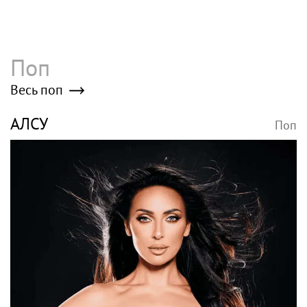
Поп
Весь поп
АЛСУ
Поп