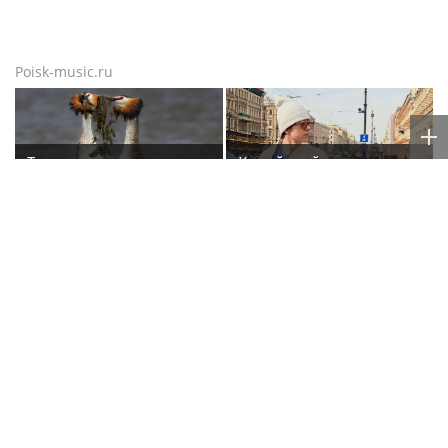
Poisk-music.ru
Танец с подарками
Корейский
исполнитель песен Цоя
Сон Вон Соп захотел
пожить в Нижнем
Новгороде
Певица SYUZANNA
Бутман назвал
(Сюзанна Грамагина):
неочевидную причину
как перестать
отказа иностранных
волноваться и начать
артистов от концертов
говорить спокойно
в РФ
Poisk-Music.ru
— тематический дочерний проект
популярных новостных сайтов
Life24.pro
и
BigPot.news
о музыке, музыкантах, певцах,
композиторах (слухи, сплетни, разговоры и