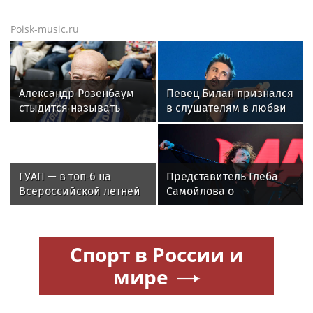
Poisk-music.ru
Александр Розенбаум
Певец Билан признался
стыдится называть
в слушателям в любви
себя звездой
после критики
ГУАП — в топ‑6 на
Представитель Глеба
Всероссийской летней
Самойлова о
Универсиаде по
требовании отправить
спортивному
его в рехаб:
ориентированию
"Наблюдается заказная
Спорт в России и
травля"
мире