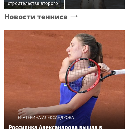
строительства второго
этапа линии
Новости тенниса
«Славянка»
ЕКАТЕРИНА АЛЕКСАНДРОВА
Россиянка Александрова вышла в