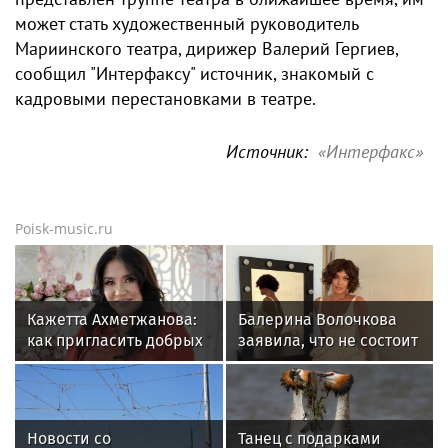
может стать художественный руководитель
Мариинского театра, дирижер Валерий Гергиев,
сообщил "Интерфаксу" источник, знакомый с
кадровыми перестановками в театре.
Источник:
«Интерфакс»
Poisk-music.ru
Кажетта Ахметжанова:
Балерина Волочкова
как пригласить добрых
заявила, что не состоит
духов в новый дом
в отношениях с
молодым журналистом
Новости со
Танец с подарками