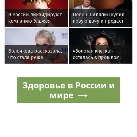
В России ликвидируют
Певец Шаляпин купил
компанию Элджея
новую дачу и продаст
старую
Волочкова рассказала,
«Золотая клетка»
что стала реже
осталась в прошлом:
показывать шпагаты
как Алсу изменила
из-за операции на ноге
жизнь после развода
Здоровье в России и
мире