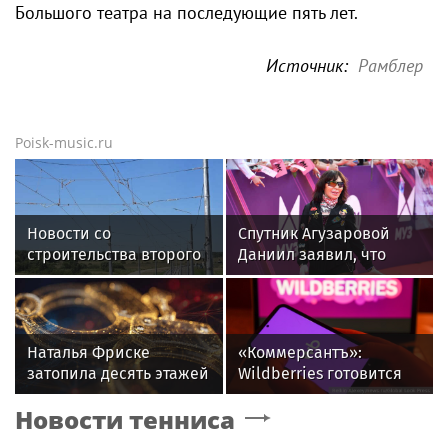
Большого театра на последующие пять лет.
Источник:
Рамблер
Poisk-music.ru
Новости со
Спутник Агузаровой
строительства второго
Даниил заявил, что
этапа линии
решал рабочие
«Славянка»
вопросы с певицей в
отеле
Наталья Фриске
«Коммерсантъ»:
затопила десять этажей
Wildberries готовится
в Москве, соседи
запустить собственный
Новости тенниса
подали в суд
мессенджер