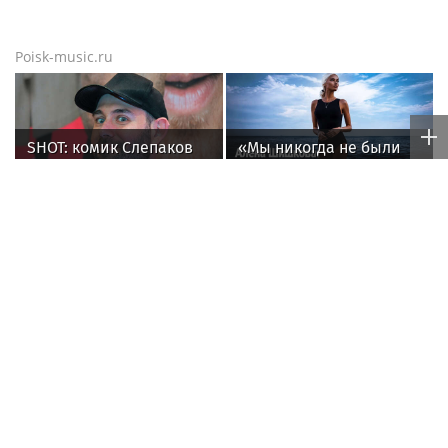
Poisk-music.ru
SHOT: комик Слепаков
«Мы никогда не были
переписал свои
парой»: Алена
квартиры в РФ на
Шишкова — о Павле
родителей после
Дурове, борьбе с
переезда
анорексией и помощи
Тимати
Волочкова
Балерина Волочкова
раскритиковала
заявила, что не состоит
концерт Билана в
в отношениях с
Москве за плохую
молодым журналистом
организацию
Poisk-Music.ru
— тематический дочерний проект
популярных новостных сайтов
Life24.pro
и
BigPot.news
о музыке, музыкантах, певцах,
композиторах (слухи, сплетни, разговоры и
дискуссии о музыке, культуре, жанрах, VIP-скандалы