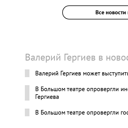
Все новости 
Валерий Гергиев в ново
Валерий Гергиев может выступить
В Большом театре опровергли и
Гергиева
В Большом театре опровергли го