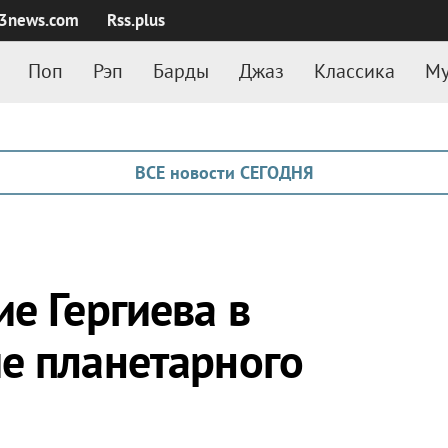
3news.com
Rss.plus
Поп
Рэп
Барды
Джаз
Классика
Му
ВСЕ новости СЕГОДНЯ
е Гергиева в
е планетарного