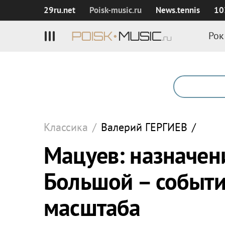
29ru.net
Poisk‑music.ru
News.tennis
10
Рок
Классика
/
Валерий
ГЕРГИЕВ
/
Мацуев: назначени
Большой – событи
масштаба