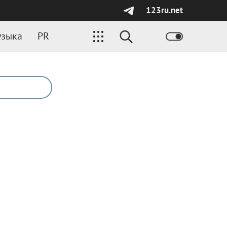
123ru.net
зыка
PR