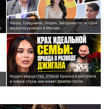
Нюша, Губерниев, Голден. Звёздные гости «Дня
к
физкультурника» в Москве
Раздел имущества, отмена брачного контракта
и новые слухи: как живет Джиган после
развода с Оксаной Самойловой