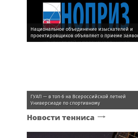
Национальное объединение изыскателей и
проектировщиков объявляет о приеме заяво
на XI Международный профессиональный
конкурс НОПРИЗ на лучший проект
ГУАП — в топ‑6 на Всероссийской летней
Универсиаде по спортивному
ориентированию
Новости тенниса