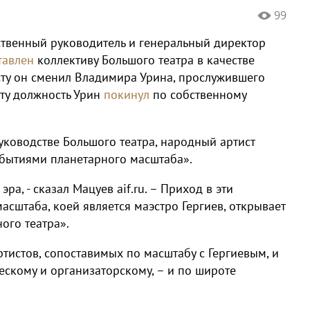
99
ственный руководитель и генеральный директор
тавлен
коллективу Большого театра в качестве
сту он сменил Владимира Урина, прослужившего
Эту должность Урин
покинул
по собственному
ководстве Большого театра, народный артист
обытиями планетарного масштаба».
ра, - сказал Мацуев aif.ru. – Приход в эти
сштаба, коей является маэстро Гергиев, открывает
ого театра».
тистов, сопоставимых по масштабу с Гергиевым, и
ескому и организаторскому, – и по широте