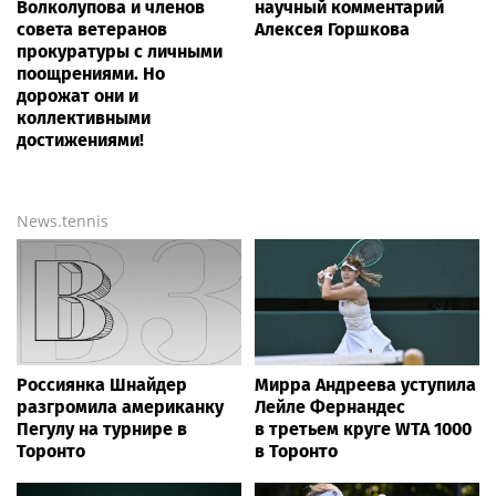
Волколупова и членов
научный комментарий
совета ветеранов
Алексея Горшкова
прокуратуры с личными
поощрениями. Но
дорожат они и
коллективными
достижениями!
News.tennis
Россиянка Шнайдер
Мирра Андреева уступила
разгромила американку
Лейле Фернандес
Пегулу на турнире в
в третьем круге WTA 1000
Торонто
в Торонто