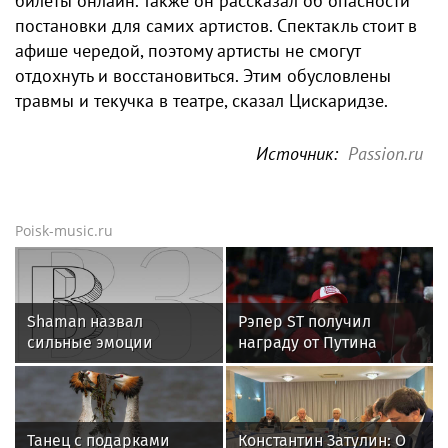
билеты онлайн. Также он рассказал об опасности
постановки для самих артистов. Спектакль стоит в
афише чередой, поэтому артисты не смогут
отдохнуть и восстановиться. Этим обусловлены
травмы и текучка в театре, сказал Цискаридзе.
Источник:
Passion.ru
Poisk-music.ru
Shaman назвал
Рэпер ST получил
сильные эмоции
награду от Путина
поклонников причиной
падения ограждений в
Абакане
Танец с подарками
Константин Затулин: О