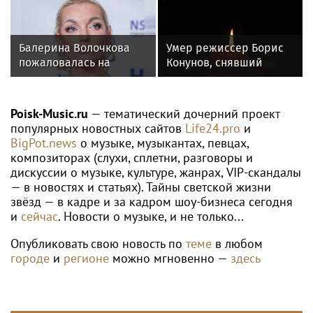
джазовом вузе
Балерина Волочкова
Умер режиссер Борис
пожаловалась на
Конунов, снявший
отсутствие
фильм «Вам
компенсаций за
телеграмма»
затопленную квартиру
Poisk-Music.ru
— тематический дочерний проект
популярных новостных сайтов
Life24.pro
и
BigPot.news
о музыке, музыкантах, певцах,
композиторах (слухи, сплетни, разговоры и
дискуссии о музыке, культуре, жанрах, VIP-скандалы
— в новостях и статьях). Тайны светской жизни
звёзд — в кадре и за кадром шоу-бизнеса сегодня
и
сейчас
. Новости о музыке, и не только...
Опубликовать свою новость по
теме
в любом
городе
и
регионе
можно мгновенно —
здесь