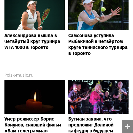
Александрова вышла в
Самсонова уступила
четвёртый круг турнира
Рыбакиной в четвёртом
WTA 1000 в Торонто
круге теннисного турнира
в Торонто
Poisk-music.ru
Умер режиссер Борис
Бутман заявил, что
Конунов, снявший фильм
предложит Долиной
«Вам телеграмма»
кафедру в будущем