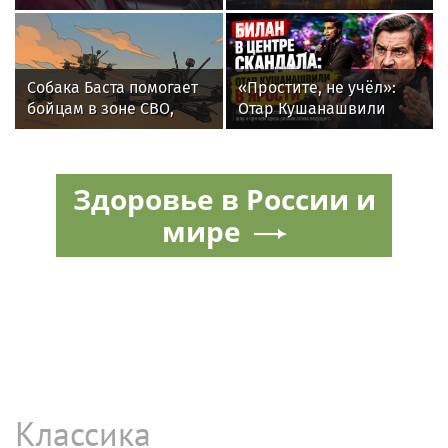
наскрести на
концерта в Москве
восстановление
сгоревшего дома
Собака Баста помогает
«Простите, не учёл»:
бойцам в зоне СВО,
Отар Кушанашвили
предупреждая о дронах
раскритиковал Диму
ВСУ
Билана после концерта
в Москве
Здоровье в России и
мире
Классика