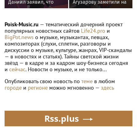
Даниил заявил, что
Агузарову заметили на
решал рабочие
отдыхе в загородном
вопросы с певицей в
отеле с 22-летним
отеле
другом
Poisk-Music.ru
— тематический дочерний проект
популярных новостных сайтов
Life24.pro
и
BigPot.news
о музыке, музыкантах, певцах,
композиторах (слухи, сплетни, разговоры и
дискуссии о музыке, культуре, жанрах, VIP-скандалы
— в новостях и статьях). Тайны светской жизни
звёзд — в кадре и за кадром шоу-бизнеса сегодня
и
сейчас
. Новости о музыке, и не только...
Опубликовать свою новость по
теме
в любом
городе
и
регионе
можно мгновенно —
здесь
Rss.plus