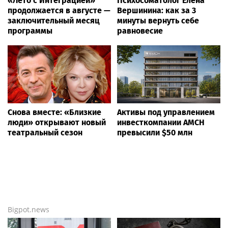
«Лето с Интеграцией»
Психосоматолог Елена
продолжается в августе —
Вершинина: как за 3
заключительный месяц
минуты вернуть себе
программы
равновесие
Снова вместе: «Близкие
Активы под управлением
люди» открывают новый
инвесткомпании AMCH
театральный сезон
превысили $50 млн
Bigpot.news