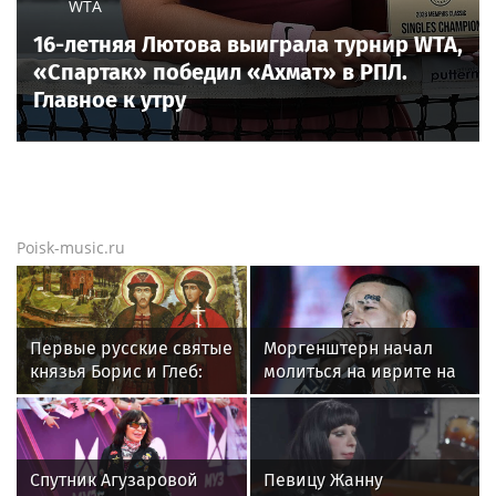
WTA
16-летняя Лютова выиграла турнир WTA,
«Спартак» победил «Ахмат» в РПЛ.
Главное к утру
Poisk-music.ru
Первые русские святые
Моргенштерн начал
князья Борис и Глеб:
молиться на иврите на
история гибели и
концертах
почему их почитают до
сих пор
Спутник Агузаровой
Певицу Жанну