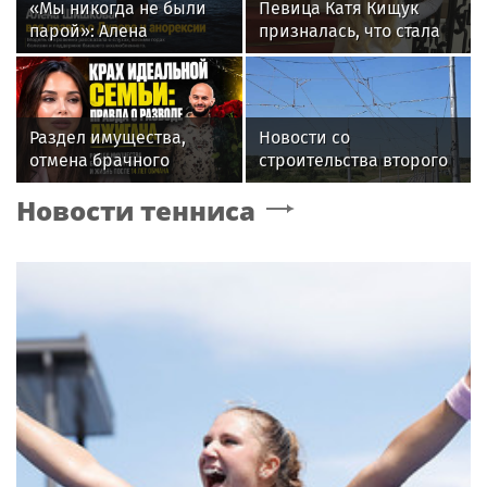
«Мы никогда не были
Певица Катя Кищук
парой»: Алена
призналась, что стала
Шишкова — о Павле
бояться людей и
Дурове, борьбе с
открытости
анорексией и помощи
Тимати
Раздел имущества,
Новости со
отмена брачного
строительства второго
контракта и новые
этапа линии
Новости тенниса
слухи: как живет
«Славянка»
Джиган после развода с
Оксаной Самойловой