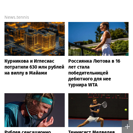
News.tennis
Курникова и Иглесиас
Россиянка Лютова в 16
потратили 630 млн рублей
лет стала
на виллу в Майами
победительницей
дебютного для нее
турнира WTA
Рублев сенсационно
Теннисист Медведев