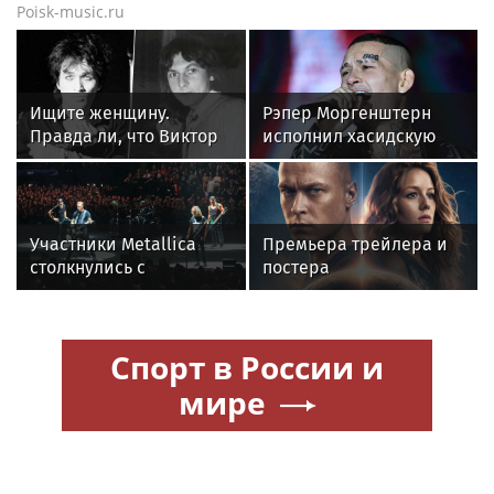
Poisk-music.ru
Ищите женщину.
Рэпер Моргенштерн
Правда ли, что Виктор
исполнил хасидскую
Цой был влюблен в
молитву на концерте в
жену Майка Науменко?
Хайфе
Участники Metallica
Премьера трейлера и
столкнулись с
постера
неизлечимым
фантастического
нарушением слуха
блокбастера «Девятая
планета»
Спорт в России и
мире