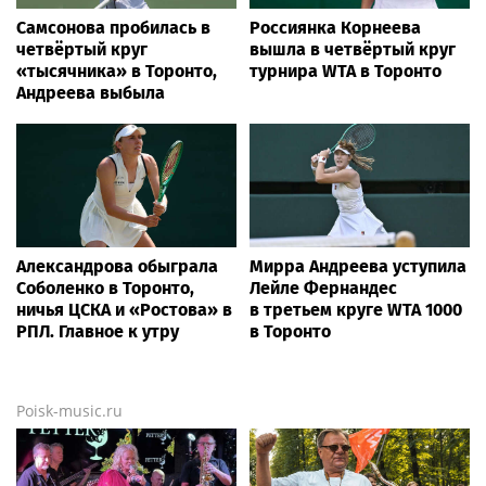
Самсонова пробилась в
Россиянка Корнеева
четвёртый круг
вышла в четвёртый круг
«тысячника» в Торонто,
турнира WTA в Торонто
Андреева выбыла
Александрова обыграла
Мирра Андреева уступила
Соболенко в Торонто,
Лейле Фернандес
ничья ЦСКА и «Ростова» в
в третьем круге WTA 1000
РПЛ. Главное к утру
в Торонто
Poisk-music.ru