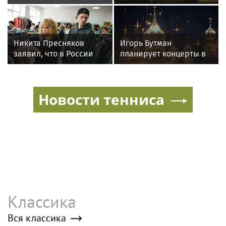
ремонта сгоревшего
5,2 млн рублей за
особняка в США
затопление
Никита Пресняков
Игорь Бутман
заявил, что в России
планирует концерты в
его обидели. И
Бразилии и Никарагуа
рассорился с братом
в этом году
из-за политики
Новости тенниса
Классика
Вся классика