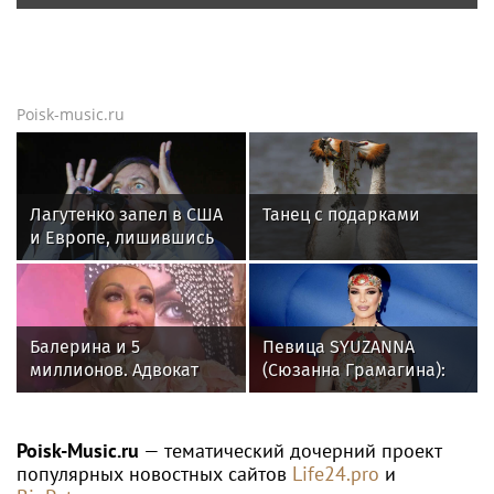
Poisk-music.ru
Лагутенко запел в США
Танец с подарками
и Европе, лишившись
дома в Малибу
Балерина и 5
Певица SYUZANNA
миллионов. Адвокат
(Сюзанна Грамагина):
Бенхин раскрыл, кто
как перестать
должен Волочковой
волноваться и начать
денег
говорить спокойно
Poisk-Music.ru
— тематический дочерний проект
популярных новостных сайтов
Life24.pro
и