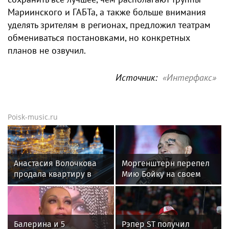
Мариинского и ГАБТа, а также больше внимания
уделять зрителям в регионах, предложил театрам
обмениваться постановками, но конкретных
планов не озвучил.
Источник:
«Интерфакс»
Poisk-music.ru
Анастасия Волочкова
Моргенштерн перепел
продала квартиру в
Мию Бойку на своем
Питере из-за суда с УК
концерте
Балерина и 5
Рэпер ST получил