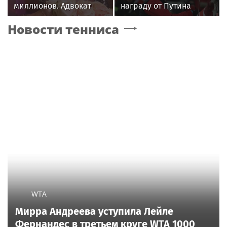
миллионов. Адвокат
награду от Путина
Бенхин раскрыл, кто
Новости тенниса
должен Волочковой
денег
WTA
Мирра Андреева уступила Лейле
Фернандес в третьем круге WTA 1000