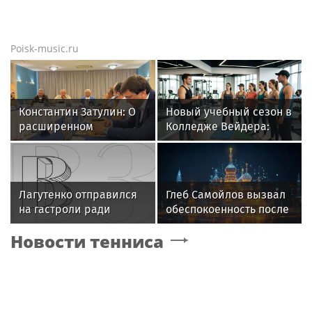
Poisk-music.ru
Константин Затулин: О
Новый учебный сезон в
расширенном
Колледже Вейдера:
заседании Совета
стартовали очные
Международного
программы подготовки
российско-армянского
фитнес-тренеров и
«Лазаревского клуба»
специалистов
Лагутенко отправился
Глеб Самойлов вызвал
индустрии здоровья
на гастроли ради
обеспокоенность после
ремонта сгоревшего
концерта в Москве
Новости тенниса
особняка в США