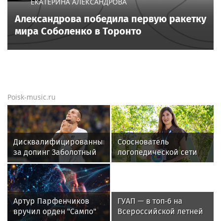
ЕКАТЕРИНА АЛЕКСАНДРОВА
Александрова победила первую ракетку
мира Соболенко в Торонто
Poisk-music.ru
Дисквалифицированный
Сооснователь
за допинг Заболотный
логопедической сети
подписал контракт с
«Разноцветные
клубом Басты
цыплята» выступила на
VK Fest
Артур Парфенчиков
ГУАП — в топ‑6 на
вручил орден "Сампо"
Всероссийской летней