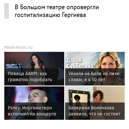
В Большом театре опровергли
госпитализацию Гергиева
Poisk-music.ru
Певица ÁARPI: как
Уехала на Бали на пике
грамотно подобрать
славы, а в 50 лет
гардероб для
выпустила книгу и
выступлений
осталась одна: как
сложилась жизнь
ведущей «Муз-ТВ»
Рэпер Моргенштерн
Балерина Волочкова
Дарьи Субботиной
исполнил на концерте
заявила, что не состоит
песню Мии Бойки
в отношениях с
"Базовый минимум"
молодым журналистом