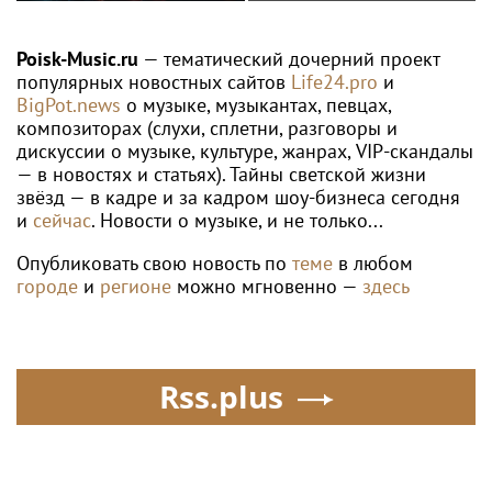
семье Бориса Одлиса
Универсиаде по
спортивному
ориентированию
Poisk-Music.ru
— тематический дочерний проект
популярных новостных сайтов
Life24.pro
и
BigPot.news
о музыке, музыкантах, певцах,
композиторах (слухи, сплетни, разговоры и
дискуссии о музыке, культуре, жанрах, VIP-скандалы
— в новостях и статьях). Тайны светской жизни
звёзд — в кадре и за кадром шоу-бизнеса сегодня
и
сейчас
. Новости о музыке, и не только...
Опубликовать свою новость по
теме
в любом
городе
и
регионе
можно мгновенно —
здесь
Rss.plus