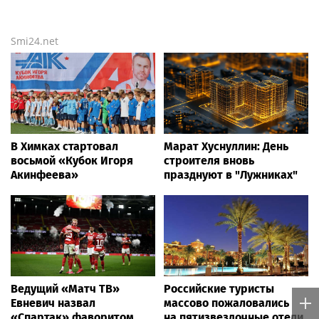
Smi24.net
В Химках стартовал
Марат Хуснуллин: День
восьмой «Кубок Игоря
строителя вновь
Акинфеева»
празднуют в "Лужниках"
Ведущий «Матч ТВ»
Российские туристы
Евневич назвал
массово пожаловались
«Спартак» фаворитом
на пятизвездочные отели