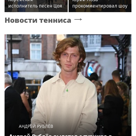
исполнитель песен Цоя
прокомментировал шоу
Сон Вон Соп захотел
Димы Билана словами
Новости тенниса
пожить в Нижнем
«понты дороже денег»
Новгороде
АНДРЕЙ РУБЛЁВ