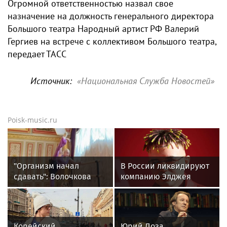
Огромной ответственностью назвал свое
назначение на должность генерального директора
Большого театра Народный артист РФ Валерий
Гергиев на встрече с коллективом Большого театра,
передает ТАСС
Источник:
«Национальная Служба Новостей»
Poisk-music.ru
"Организм начал
В России ликвидируют
сдавать": Волочкова
компанию Элджея
раскрыла причину
отсутствия фотографий
со шпагатами
Корейский
Юрий Лоза