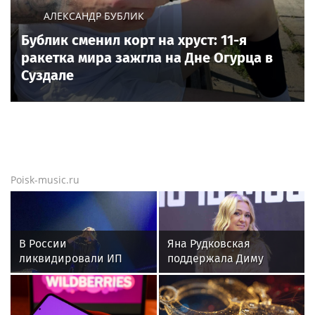
АЛЕКСАНДР БУБЛИК
Бублик сменил корт на хруст: 11-я
ракетка мира зажгла на Дне Огурца в
Суздале
Poisk-music.ru
В России
Яна Рудковская
ликвидировали ИП
поддержала Диму
певицы Земфиры
Билана после скандала
с высокой сценой