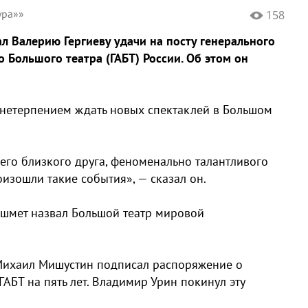
ура»»
158
 Валерию Гергиеву удачи на посту генерального
 Большого театра (ГАБТ) России. Об этом он
с нетерпением ждать новых спектаклей в Большом
оего близкого друга, феноменально талантливого
изошли такие события», — сказал он.
Башмет назвал Большой театр мировой
Михаил Мишустин подписал распоряжение о
АБТ на пять лет. Владимир Урин покинул эту