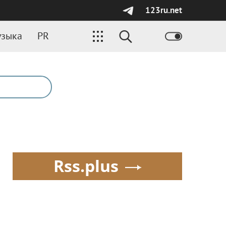
123ru.net
зыка
PR
Rss.plus