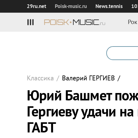
29ru.net
Poisk‑music.ru
News.tennis
10
Рок
Классика
/
Валерий
ГЕРГИЕВ
/
Юрий Башмет пож
Гергиеву удачи на
ГАБТ