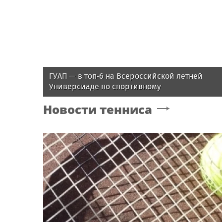
ГУАП — в топ‑6 на Всероссийской летней
Универсиаде по спортивному
ориентированию
Новости тенниса