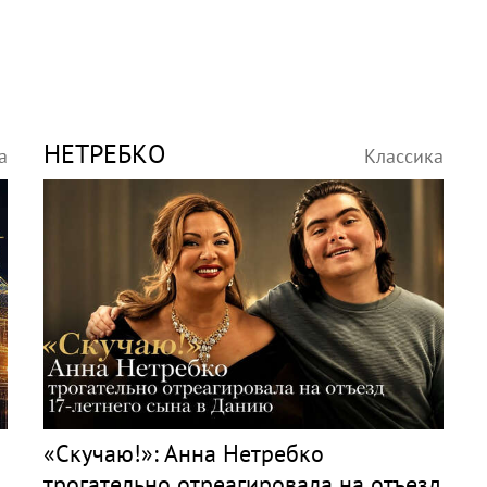
НЕТРЕБКО
а
Классика
«Скучаю!»: Анна Нетребко
трогательно отреагировала на отъезд