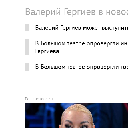
Валерий Гергиев в ново
Валерий Гергиев может выступить
В Большом театре опровергли и
Гергиева
В Большом театре опровергли го
Poisk-music.ru