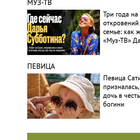
МУЗ-ТВ
Три года на
откровений
семье: как 
«Муз-ТВ» Д
ПЕВИЦА
Певица Сат
призналась,
дочь в чест
богини