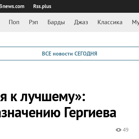
3news.com
Rss.plus
Поп
Рэп
Барды
Джаз
Классика
Му
ВСЕ новости СЕГОДНЯ
я к лучшему»:
азначению Гергиева
49