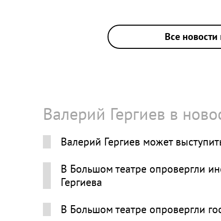
Все новости 
Валерий Гергиев в ново
Валерий Гергиев может выступить
В Большом театре опровергли и
Гергиева
В Большом театре опровергли го