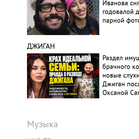
Иванова сня
годовалой 
парной фот
ДЖИГАН
Раздел имущ
брачного ко
новые слухи
Джиган посл
Оксаной Са
Музыка