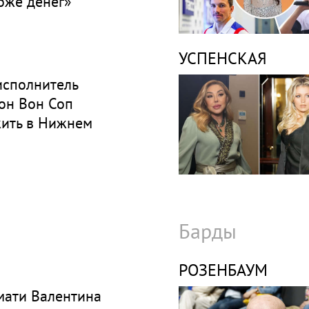
оже денег»
УСПЕНСКАЯ
исполнитель
он Вон Соп
жить в Нижнем
Барды
РОЗЕНБАУМ
мати Валентина