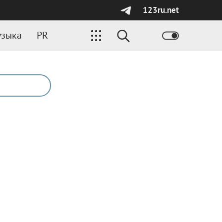
123ru.net
зыка
PR