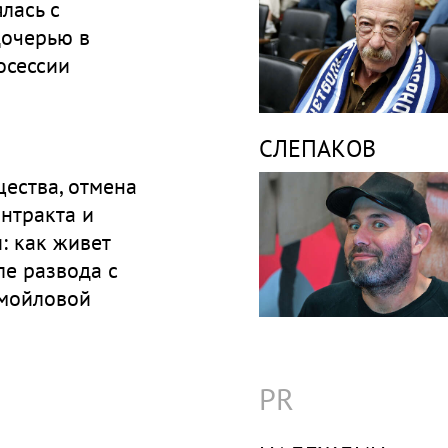
лась с
дочерью в
осессии
СЛЕПАКОВ
ества, отмена
нтракта и
: как живет
е развода с
мойловой
PR