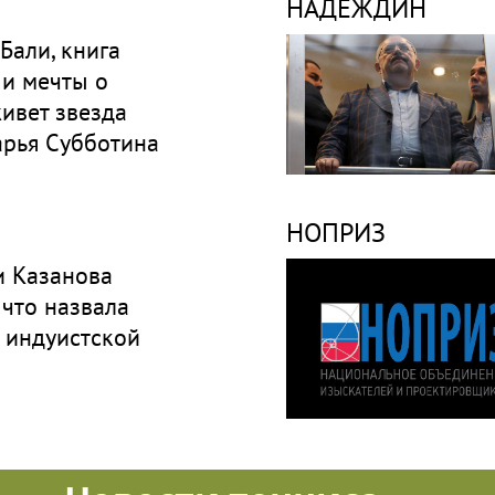
НАДЕЖДИН
 Бали, книга
 и мечты о
живет звезда
арья Субботина
НОПРИЗ
и Казанова
 что назвала
ь индуистской