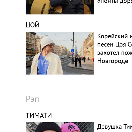
«понты дор
ЦОЙ
Корейский 
песен Цоя С
захотел по
Новгороде
Рэп
ТИМАТИ
Девушка Ти