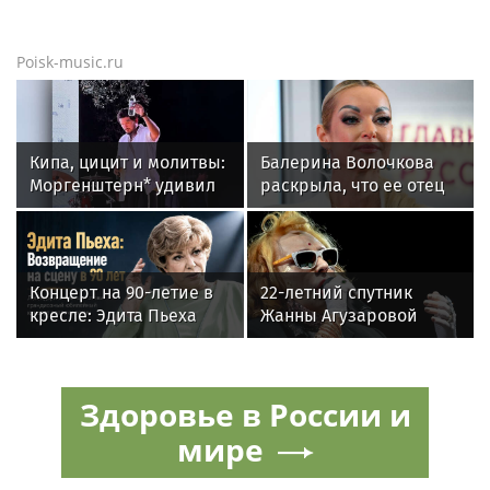
Poisk-music.ru
Кипа, цицит и молитвы:
Балерина Волочкова
Моргенштерн* удивил
раскрыла, что ее отец
публику новым
не может
образом и
восстановиться после
репертуаром
инсульта
Концерт на 90-летие в
22-летний спутник
кресле: Эдита Пьеха
Жанны Агузаровой
планирует вернуться на
опроверг роман с
сцену
певицей
Здоровье в России и
мире