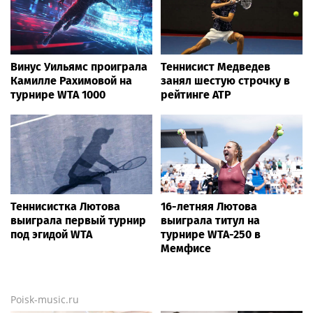
Винус Уильямс проиграла
Теннисист Медведев
Камилле Рахимовой на
занял шестую строчку в
турнире WTA 1000
рейтинге ATP
Теннисистка Лютова
16-летняя Лютова
выиграла первый турнир
выиграла титул на
под эгидой WTA
турнире WTA-250 в
Мемфисе
Poisk-music.ru