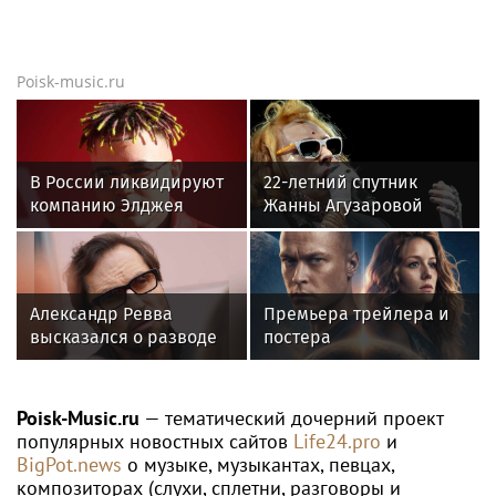
Poisk-music.ru
В России ликвидируют
22-летний спутник
компанию Элджея
Жанны Агузаровой
опроверг роман с
певицей
Александр Ревва
Премьера трейлера и
высказался о разводе
постера
Михаила Галустяна с
фантастического
супругой
блокбастера «Девятая
планета»
Poisk-Music.ru
— тематический дочерний проект
популярных новостных сайтов
Life24.pro
и
BigPot.news
о музыке, музыкантах, певцах,
композиторах (слухи, сплетни, разговоры и