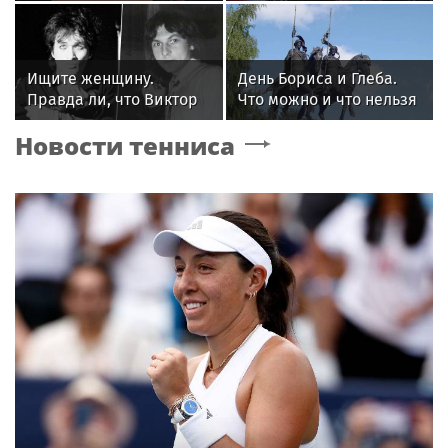
как Алсу изменила
концертах
жизнь после развода
Ищите женщину.
День Бориса и Глеба.
Правда ли, что Виктор
Что можно и что нельзя
Цой был влюблен в
делать 6 августа 2026
Новости тенниса
жену Майка Науменко?
года