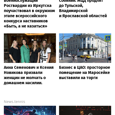
Военнослужащий
Собянин: МЦД продлят
Росгвардии из Иркутска
до Тульской,
поучаствовал в окружном
Владимирской
этапе всероссийского
и Ярославской областей
конкурса наставников
«Быть, а не казаться»
Анна Семенович и Ксения
Бизнес в ЦАО: просторное
Новикова призвали
помещение на Маросейке
женщин не молчать о
выставили на торги
домашнем насилии.
News.tennis