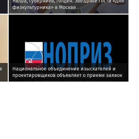
Нюша, Губерниев, Голден. Звёздные гости «Дня
физкультурника» в Москве
в
Национальное объединение изыскателей и
проектировщиков объявляет о приеме заявок
на XI Международный профессиональный
конкурс НОПРИЗ на лучший проект