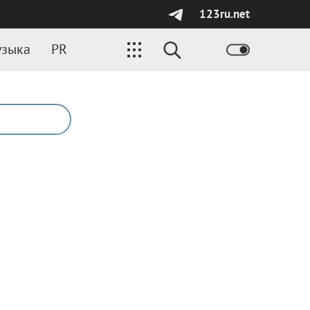
123ru.net
зыка
PR