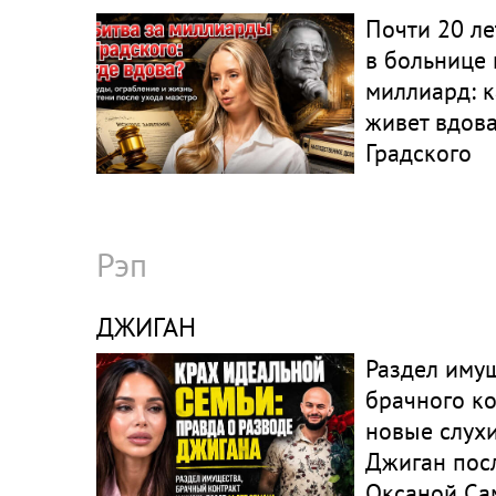
Почти 20 ле
в больнице 
миллиард: к
живет вдов
Градского
Рэп
ДЖИГАН
Раздел имущ
брачного ко
новые слухи
Джиган посл
Оксаной Са