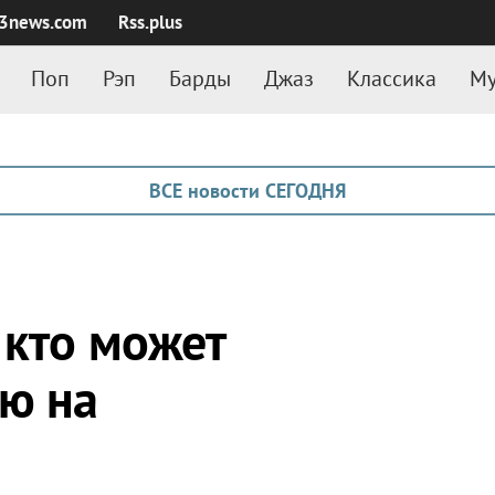
3news.com
Rss.plus
Поп
Рэп
Барды
Джаз
Классика
Му
ВСЕ новости СЕГОДНЯ
 кто может
ию на