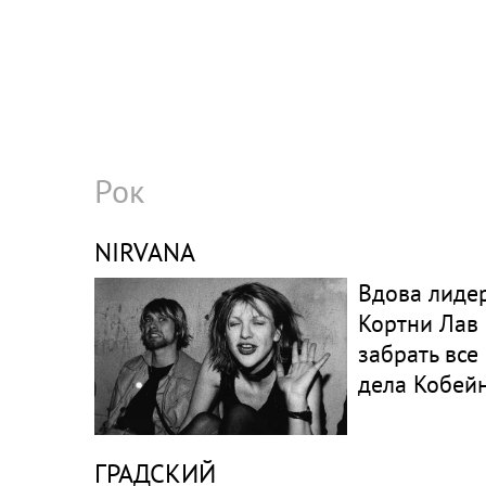
Рок
NIRVANA
Вдова лидер
Кортни Лав
забрать все
дела Кобей
ГРАДСКИЙ