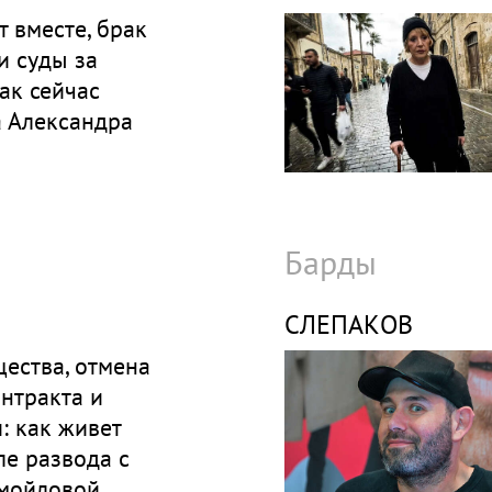
т вместе, брак
и суды за
ак сейчас
а Александра
Барды
СЛЕПАКОВ
ества, отмена
нтракта и
: как живет
е развода с
мойловой