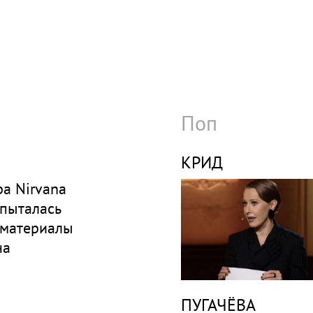
Поп
КРИД
а Nirvana
 пыталась
 материалы
на
ПУГАЧЁВА