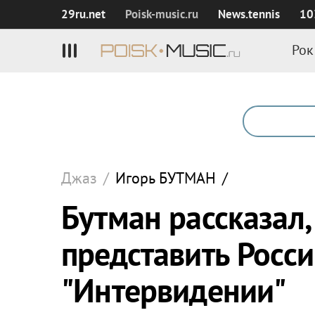
29ru.net
Poisk‑music.ru
News.tennis
10
Рок
Джаз
/
Игорь
БУТМАН
/
Бутман рассказал,
представить Росс
"Интервидении"