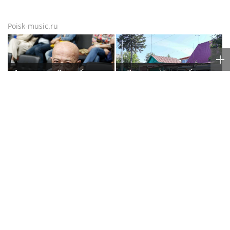
Poisk-music.ru
Александр Розенбаум
«Россети Новосибирск»
стыдится называть
усилили контроль за
себя звездой
незаконными
подвесами ВОЛС: охват
проверок вырос в 1,5
раза
Юрий Лоза не верит,
Певица Сати Казанова
что на Землю прилетят
призналась, что
инопланетяне
назвала дочь в честь
индуистской богини
Poisk-Music.ru
— тематический дочерний проект
популярных новостных сайтов
Life24.pro
и
BigPot.news
о музыке, музыкантах, певцах,
композиторах (слухи, сплетни, разговоры и
дискуссии о музыке, культуре, жанрах, VIP-скандалы