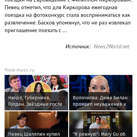
Певец отметил, что для Киркорова ежегодная
поездка на фотоконкурс стала восприниматься как
развлечение. Басков упомянул, что не раз извлекал
приглашение поехать с ...
Источник:
News2World.net
Poisk-music.ru
Нюша, Губерниев,
Волочкова: Дима Билан
Голден. Звёздные гости
проявил неуважение к
«Дня физкультурника»
зрителям на своем
в Москве
концерте в Москве
Певец Шаляпин купил
"Я ревную": Mary Gu об