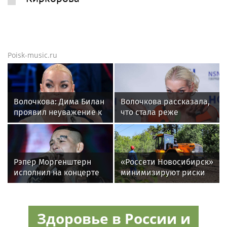
Poisk-music.ru
Волочкова: Дима Билан
Волочкова рассказала,
проявил неуважение к
что стала реже
зрителям на своем
показывать шпагаты
концерте в Москве
из-за операции на ноге
Рэпер Моргенштерн
«Россети Новосибирск»
исполнил на концерте
минимизируют риски
песню Мии Бойки
повреждений ЛЭП за
"Базовый минимум"
счет масштабной
расчистки просек
Здоровье в России и