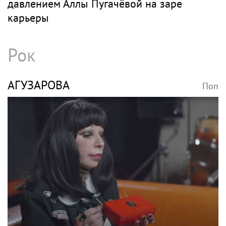
Певицу Кэти Перри в слитном купальнике
подловили на пляже с Трюдо
КОРОЛЁВА
Поп