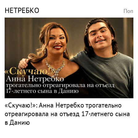
Игорь Бутман и Shaman представят новую
премьеру 27 октября
Классика
ЧАЙКОВСКИЙ
Поп