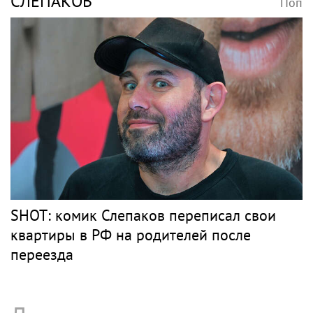
Рэпер ST получил награду от Путина
Барды
РОЗЕНБАУМ
Поп