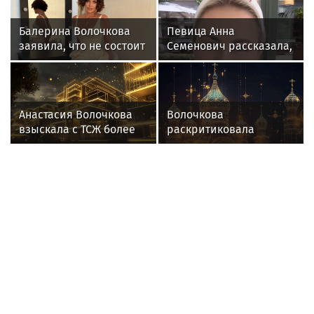
Филипп Киркоров в
новостях
Гузеева обратилась к Киркорову с
просьбой о помощи собакам в
Болгарии
"Очень влиятельный человек за
границей": раскрыты подробности о
муже протеже Киркорова
Клаву Коку и Масленникова поженил