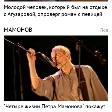
Холодный приём и закрытые эфиры:
почему Наташа Королёва столкнулась с
давлением Аллы Пугачёвой на заре
карьеры
Рок
АГУЗАРОВА
Поп