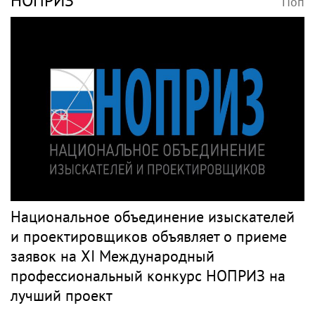
Три года на Бали, книга откровений и
мечты о семье: как живет звезда «Муз-ТВ»
Дарья Субботина
PR
НАДЕЖДИН
Поп