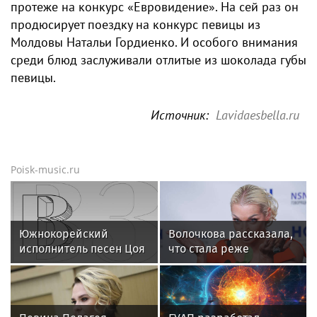
протеже на конкурс «Евровидение». На сей раз он
продюсирует поездку на конкурс певицы из
Молдовы Натальи Гордиенко. И особого внимания
среди блюд заслуживали отлитые из шоколада губы
певицы.
Источник:
Lavidaesbella.ru
Poisk-music.ru
Южнокорейский
Волочкова рассказала,
исполнитель песен Цоя
что стала реже
Сон Вон Соп захотел
показывать шпагаты
провести отпуск в
из-за операции на ноге
России