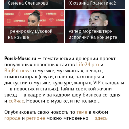
WTA
Диана Шнайдер вышла в третий круг
турнира WTA в Торонто