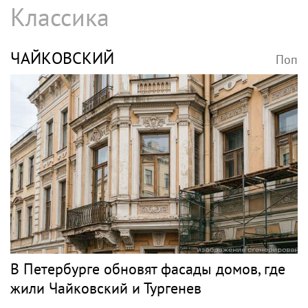
SHOT: комик Слепаков переписал свои
квартиры в РФ на родителей после
переезда
Джаз
БУТМАН
Поп