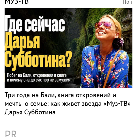
«Скучаю!»: Анна Нетребко трогательно
отреагировала на отъезд 17-летнего сына
в Данию
Музыка
ТАНЕЦ
Поп