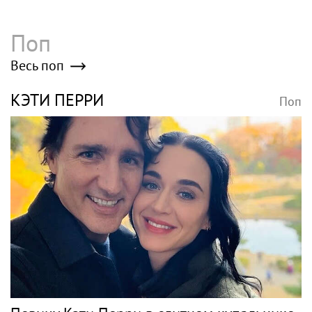
Киркоров
Poisk-music.ru
Балерина Волочкова
Певица Анна
заявила, что не состоит
Семенович рассказала,
в отношениях с
что улетела с
молодым журналистом
возлюбленным в
Европу
Анастасия Волочкова
Волочкова
взыскала с ТСЖ более
раскритиковала
5,2 млн рублей за
концерт Билана в
затопление
Москве за плохую
организацию
Здоровье в России и