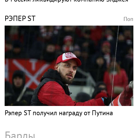
"Четыре жизни Петра Мамонова" покажут
в кино
Рэп
ЭЛДЖЕЙ
Поп