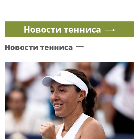
"Я жив и на свободе". Борис Надеждин
внезапно покинул Россию
НОПРИЗ
Поп