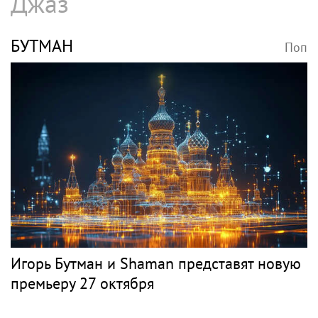
Певец Александр Розенбаум назвал
Любовь Орлову настоящей звездой
СЛЕПАКОВ
Поп