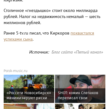
Столичное «гнездышко» стоит около миллиарда
рублей. Налог на недвижимость немалый — шесть
миллионов рублей.
Ранее 5-tv.ru писал, что Киркоров
похвастался
успехами сына
.
Источник:
Блог сайта «Пятый канал»
Poisk-music.ru
«Россети Новосибирск»
SHOT: комик Слепаков
минимизируют риски
переписал свои
повреждений ЛЭП за
квартиры в РФ на
счет масштабной
родителей после