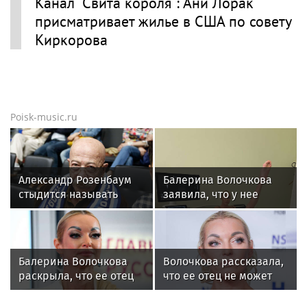
Канал "Свита короля": Ани Лорак
присматривает жилье в США по совету
Киркорова
Poisk-music.ru
Александр Розенбаум
Балерина Волочкова
стыдится называть
заявила, что у нее
себя звездой
появилась гематома
после выхода на сцену
Балерина Волочкова
Волочкова рассказала,
раскрыла, что ее отец
что ее отец не может
не может
восстановиться после
восстановиться после
инсульта