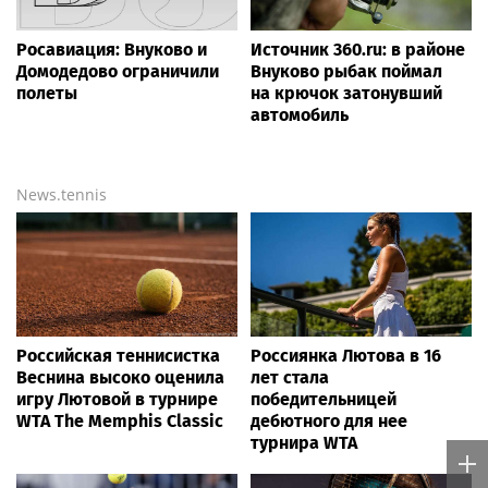
Росавиация: Внуково и
Источник 360.ru: в районе
Домодедово ограничили
Внуково рыбак поймал
полеты
на крючок затонувший
автомобиль
News.tennis
Российская теннисистка
Россиянка Лютова в 16
Веснина высоко оценила
лет стала
игру Лютовой в турнире
победительницей
WTA The Memphis Classic
дебютного для нее
турнира WTA