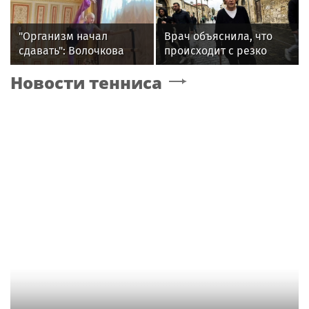
расчистки просек
переезда
"Организм начал
Врач объяснила, что
сдавать": Волочкова
происходит с резко
раскрыла причину
похудевшей Пугачёвой:
Новости тенниса
отсутствия фотографий
"Вылечить уже нельзя"
со шпагатами