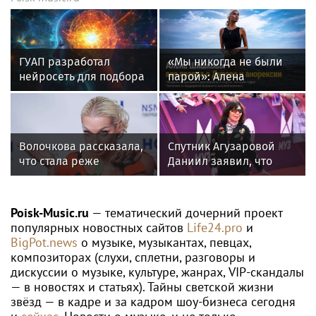
ГУАП разработал
«Мы никогда не были
нейросеть для подбора
парой»: Алена
обуви по фото стопы
Шишкова — о Павле
Дурове, борьбе с
анорексией и помощи
Тимати
Волочкова рассказала,
Спутник Агузаровой
что стала реже
Даниил заявил, что
показывать шпагаты
решал рабочие
из-за операции на ноге
вопросы с певицей в
отеле
Poisk-Music.ru
— тематический дочерний проект
популярных новостных сайтов
Life24.pro
и
BigPot.news
о музыке, музыкантах, певцах,
композиторах (слухи, сплетни, разговоры и
дискуссии о музыке, культуре, жанрах, VIP-скандалы
— в новостях и статьях). Тайны светской жизни
звёзд — в кадре и за кадром шоу-бизнеса сегодня