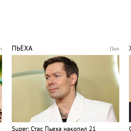
ПЬЕХА
п
Поп
Super: Стас Пьеха накопил 21