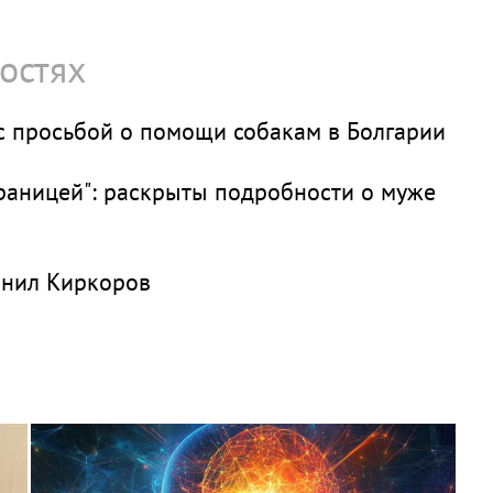
остях
 с просьбой о помощи собакам в Болгарии
границей": раскрыты подробности о муже
енил Киркоров