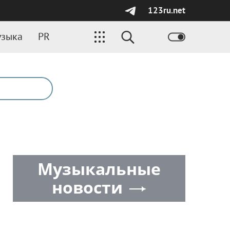
123ru.net
зыка
PR
Музыкальные
новости