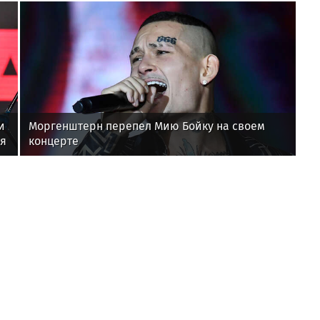
и
Моргенштерн перепел Мию Бойку на своем
ая
концерте