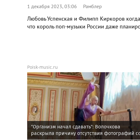
1 декабря 2023, 03:06
Рамблер
Любовь Успенская и Филипп Киркоров когда
что король поп-музыки России даже планиро
Poisk-music.ru
"Организм начал сдавать": Волочкова
раскрыла причину отсутствия фотографий с
шпагатами