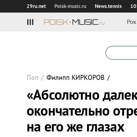
29ru.net
Poisk‑music.ru
News.tennis
10
Рок
Поп
/
Филипп
КИРКОРОВ
/
«Абсолютно далек
окончательно отр
на его же глазах