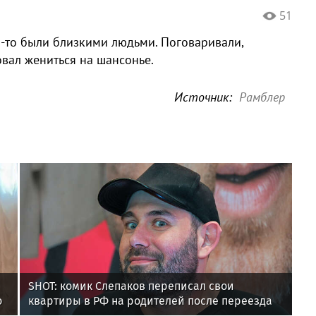
51
-то были близкими людьми. Поговаривали,
вал жениться на шансонье.
Источник:
Рамблер
SHOT: комик Слепаков переписал свои
о
квартиры в РФ на родителей после переезда