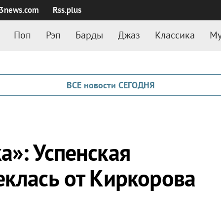
3news.com
Rss.plus
Поп
Рэп
Барды
Джаз
Классика
Му
ВСЕ новости СЕГОДНЯ
а»: Успенская
еклась от Киркорова