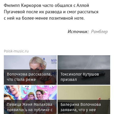
Филипп Киркоров часто общался с Аллой
Пугачевой после их развода и смог расстаться
с ней на более-менее позитивной ноте.
Источник:
Рамблер
Poisk-music.ru
Волочкова рассказала,
Токсиколог Кутушов
что стала реже
призвал
показывать шпагаты
законодательно
из-за операции на ноге
запретить продажу
вейпов
Певица Женя Малахова
Балерина Волочкова
появилась на публике с
заявила, что у нее