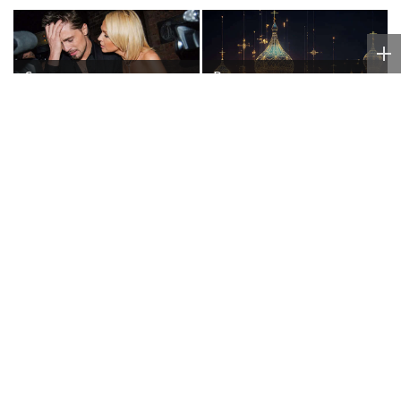
Скандал на концерте
Волочкова
Билана: Рудковская
раскритиковала
прокомментировала и
концерт Билана в
в Сети "взорвались"
Москве за плохую
организацию
Певец Александр
Юрий Лоза
Розенбаум назвал
прокомментировал шоу
Любовь Орлову
Димы Билана словами
настоящей звездой
«понты дороже денег»
Poisk-Music.ru
— тематический дочерний проект
популярных новостных сайтов
Life24.pro
и
BigPot.news
о музыке, музыкантах, певцах,
композиторах (слухи, сплетни, разговоры и
дискуссии о музыке, культуре, жанрах, VIP-скандалы
— в новостях и статьях). Тайны светской жизни
звёзд — в кадре и за кадром шоу-бизнеса сегодня
и
сейчас
. Новости о музыке, и не только...