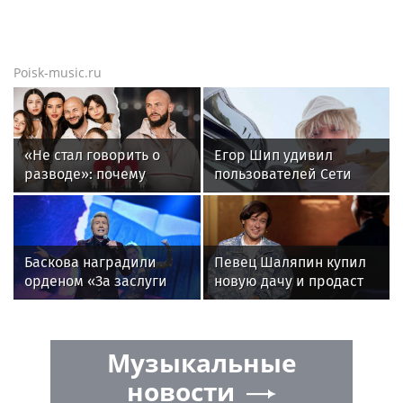
Poisk-music.ru
«Не стал говорить о
Егор Шип удивил
разводе»: почему
пользователей Сети
Джиган после
кардинальной сменой
расставания
своего имиджа
неожиданно сделал
главным своих детей
Баскова наградили
Певец Шаляпин купил
орденом «За заслуги
новую дачу и продаст
перед отечеством»
старую
IV степени
Музыкальные
новости