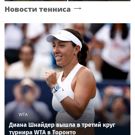
дочерью
появилась гематома
Новости тенниса
после выхода на сцену
WTA
Диана Шнайдер вышла в третий круг
турнира WTA в Торонто