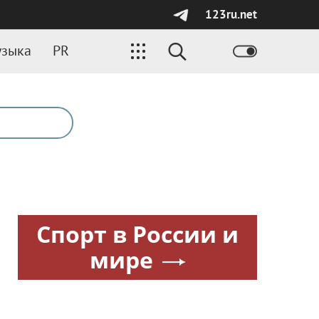
123ru.net
зыка
PR
Спорт в России и
мире