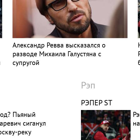
Александр Ревва высказался о
разводе Михаила Галустяна с
й
супругой
Рэп
РЭПЕР ST
род? Пьяный
Рэ
аревич сиганул
на
оскву-реку