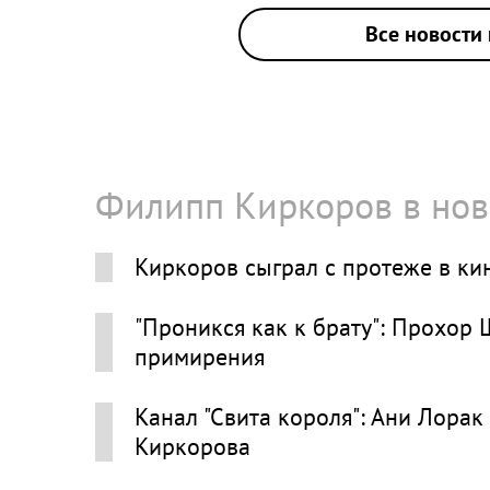
Все новости 
Филипп Киркоров в нов
Киркоров сыграл с протеже в кин
"Проникся как к брату": Прохор
примирения
Канал "Свита короля": Ани Лорак
Киркорова