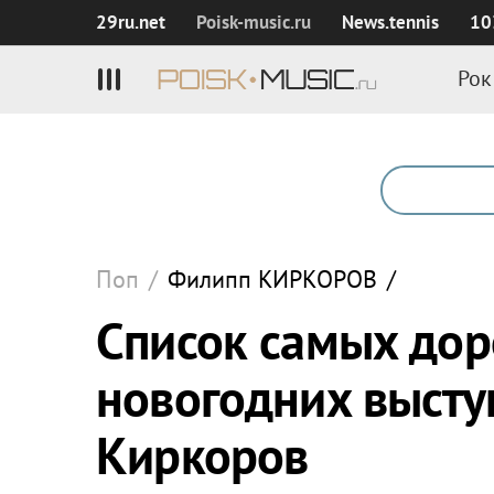
29ru.net
Poisk‑music.ru
News.tennis
10
Рок
Поп
/
Филипп
КИРКОРОВ
/
Список самых дор
новогодних высту
Киркоров