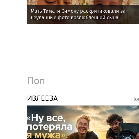
Мать Тимати Симону раскритиковали за
неудачные фото возлюбленной сына
Валентины
Поп
ИВЛЕЕВА
По