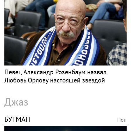
Певец Александр Розенбаум назвал
Любовь Орлову настоящей звездой
Джаз
БУТМАН
Поп