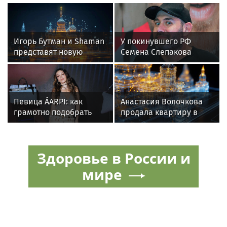
Игорь Бутман и Shaman
У покинувшего РФ
представят новую
Семена Слепакова
премьеру 27 октября
нашли еще две
квартиры в Москве
Певица ÁARPI: как
Анастасия Волочкова
грамотно подобрать
продала квартиру в
гардероб для
Питере из-за суда с УК
выступлений
Здоровье в России и
мире