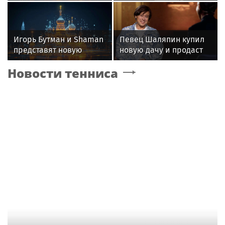
квартиры артистке
гардероб для
Долиной
выступлений
Игорь Бутман и Shaman
Певец Шаляпин купил
представят новую
новую дачу и продаст
премьеру 27 октября
старую
Новости тенниса