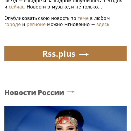
звёзд — в кадре и за кадром шоу-бизнеса сегодня
и
сейчас
. Новости о музыке, и не только...
Опубликовать свою новость по
теме
в любом
городе
и
регионе
можно мгновенно —
здесь
Rss.plus
Новости России