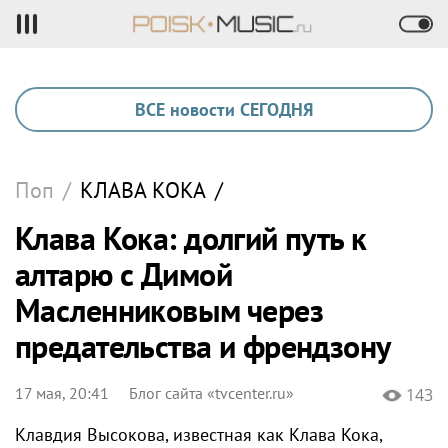
ВСЕ новости СЕГОДНЯ
Поп
/
КЛАВА КОКА
/
Клава Кока: долгий путь к
алтарю с Димой
Масленниковым через
предательства и френдзону
17 мая, 20:41
Блог сайта «tvcenter.ru»
143
Клавдия Высокова, известная как Клава Кока,