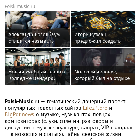
Poisk-music.ru
Александр Розенбаум
Игорь Бутман
стыдится называть
предложил создать
себя звездой
консерваторию для
джаза в России
Новый учебный сезон в
Молодой человек,
Колледже Вейдера:
который был на отдыхе
стартовали очные
с Агузаровой, опроверг
программы подготовки
роман с певицей
фитнес-тренеров и
Poisk-Music.ru
— тематический дочерний проект
специалистов
популярных новостных сайтов
Life24.pro
и
индустрии здоровья
BigPot.news
о музыке, музыкантах, певцах,
композиторах (слухи, сплетни, разговоры и
дискуссии о музыке, культуре, жанрах, VIP-скандалы
— в новостях и статьях). Тайны светской жизни