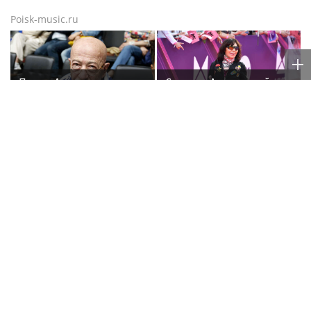
Poisk-music.ru
Певец Александр
Спутник Агузаровой
Розенбаум назвал
Даниил заявил, что
Любовь Орлову
решал рабочие
настоящей звездой
вопросы с певицей в
отеле
Нюша, Губерниев,
Волочкова отказалась
Голден. Звёздные гости
слушать рекомендации
«Дня физкультурника»
врачей после новой
в Москве
травмы: "Слушаю
сердце"
Poisk-Music.ru
— тематический дочерний проект
популярных новостных сайтов
Life24.pro
и
BigPot.news
о музыке, музыкантах, певцах,
композиторах (слухи, сплетни, разговоры и
дискуссии о музыке, культуре, жанрах, VIP-скандалы
— в новостях и статьях). Тайны светской жизни