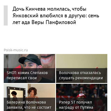
Дочь Кинчева молилась, чтобы
Янковский влюбился в другую: семь
лет ада Веры Панфиловой
Poisk-music.ru
SHOT: комик Слепаков
Волочкова отказалась
переписал свои
слушать рекомендации
квартиры в РФ на
врачей после новой
родителей после
травмы: "Слушаю
переезда
сердце"
Балерина Волочкова
Рэпер ST получил
заявила, что не состоит
награду от Путина