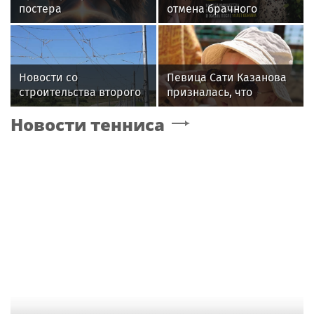
постера
отмена брачного
фантастического
контракта и новые
блокбастера «Девятая
слухи: как живет
планета»
Джиган после развода с
Оксаной Самойловой
Новости со
Певица Сати Казанова
строительства второго
призналась, что
этапа линии
назвала дочь в честь
Новости тенниса
«Славянка»
индуистской богини