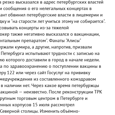
 резко высказался в адрес петербургских властей
и сообщения о его нелегальных концертах в
ант обвинил петербургские власти в лицемерии и
ку и "на старости лет учиться этому не собирается".
овывать концерты из-за тяжелой
окер также негативно высказался о вакцинации,
ентальным препаратом". Фанаты "Алисы"
ржали кумира, а другие, напротив, призвали
 Петербурга испытывают трудности с записью на
ию которого доставили в город в начале недели.
а по здравоохранению о поступлении вакцины в
ру 122 или через сайт Госуслуг на прививку
а медучреждения из составленного комздравом
 в наличии нет. Через какое время петербуржцы
вакциной — неизвестно. После реконструкции ТРК
крупным торговым центром в Петербурге и
ённых корпусов 15 июля рассмотрел
 Северной столицы. Изменить объёмно-