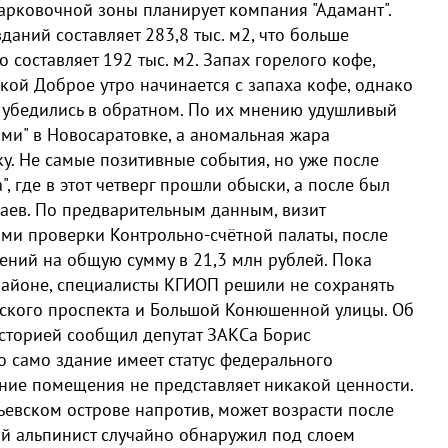
арковочной зоны планирует компания "Адамант".
ний составляет 283,8 тыс. м2, что больше
о составляет 192 тыс. м2. Запах горелого кофе,
кой Доброе утро начинается с запаха кофе, однако
убедились в обратном. По их мнению удушливый
ими" в Новосаратовке, а аномальная жара
у. Не самые позитивные события, но уже после
, где в этот четверг прошли обыски, а после был
аев. По предварительным данным, визит
тами проверки Контрольно-счётной палаты, после
ний на общую сумму в 21,3 млн рублей. Пока
районе, специалисты КГИОП решили не сохранять
вского проспекта и Большой Конюшенной улицы. Об
историей сообщил депутат ЗАКСа Борис
о само здание имеет статус федерального
ние помещения не представляет никакой ценности.
ьевском острове напротив, может возрасти после
й альпинист случайно обнаружил под слоем