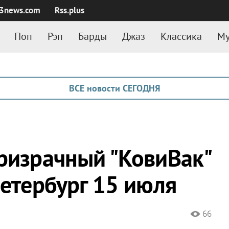
3news.com
Rss.plus
Поп
Рэп
Барды
Джаз
Классика
Му
ВСЕ новости СЕГОДНЯ
призрачный "КовиВак"
Петербург 15 июля
66