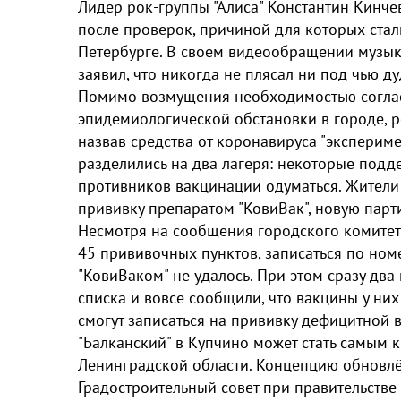
Лидер рок-группы "Алиса" Константин Кинчев
после проверок, причиной для которых стал
Петербурге. В своём видеообращении музык
заявил, что никогда не плясал ни под чью дуд
Помимо возмущения необходимостью соглас
эпидемиологической обстановки в городе, р
назвав средства от коронавируса "эксперим
разделились на два лагеря: некоторые подде
противников вакцинации одуматься. Жители
прививку препаратом "КовиВак", новую парт
Несмотря на сообщения городского комитет
45 прививочных пунктов, записаться по номе
"КовиВаком" не удалось. При этом сразу дв
списка и вовсе сообщили, что вакцины у них
смогут записаться на прививку дефицитной 
"Балканский" в Купчино может стать самым 
Ленинградской области. Концепцию обновл
Градостроительный совет при правительстве