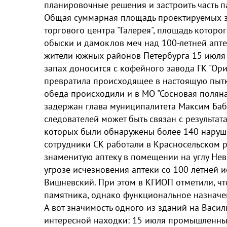
планировочные решения и застроить часть п
Общая суммарная площадь проектируемых зда
торгового центра "Галерея", площадь которог
обыски и дамоклов меч над 100-летней апте
жители южных районов Петербурга 15 июля 
запах доносится с кофейного завода ГК "Ор
превратила происходящее в настоящую пытк
обеда происходили и в МО "Сосновая поляна"
задержан глава муниципалитета Максим Баб
следователей может быть связан с результа
которых были обнаружены более 140 наруше
сотрудники СК работали в Красносельском 
знаменитую аптеку в помещении на углу Не
угрозе исчезновения аптеки со 100-летней 
Вишневский. При этом в КГИОП отметили, чт
памятника, однако функциональное назначе
А вот значимость одного из зданий на Васил
интересной находки: 15 июля промышленны