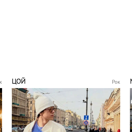
ЦОЙ
к
Рок