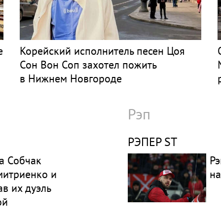
е
Корейский исполнитель песен Цоя
Сон Вон Соп захотел пожить
в Нижнем Новгороде
Рэп
РЭПЕР ST
а Собчак
Рэ
митриенко и
на
ав их дуэль
ой