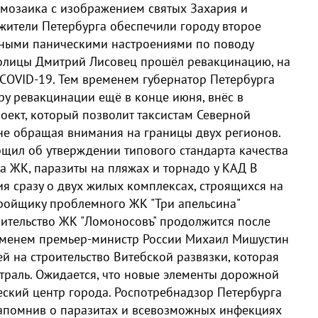
 мозаика с изображением святых Захария и
 жители Петербурга обеспечили городу второе
льными паническими настроениями по поводу
толицы Дмитрий Лисовец прошёл ревакцинацию, на
 COVID-19. Тем временем губернатор Петербурга
у ревакцинации ещё в конце июня, внёс в
оект, который позволит таксистам Северной
не обращая внимания на границы двух регионов.
бщил об утверждении типового стандарта качества
а ЖК, паразиты на пляжах и торнадо у КАД В
я сразу о двух жилых комплексах, строящихся на
стройщику проблемного ЖК "Три апельсина"
роительство ЖК "Ломоносовъ" продолжится после
ременем премьер-министр России Михаил Мишустин
й на строительство Витебской развязки, которая
траль. Ожидается, что новые элементы дорожной
еский центр города. Роспотребнадзор Петербурга
напомнив о паразитах и всевозможных инфекциях