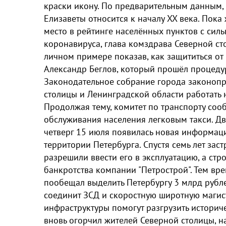
краски икону. По предварительным данным,
Елизаветы относится к началу XX века. Пока
место в рейтинге населённых пунктов с си
коронавируса, глава комздрава Северной с
личном примере показав, как защититься от
Александр Беглов, который прошёл процедур
Законодательное собрание города законопр
столицы и Ленинградской области работать 
Продолжая тему, комитет по транспорту соо
обслуживания населения легковым такси. Дв
четверг 15 июля появилась новая информаци
территории Петербурга. Спустя семь лет за
разрешили ввести его в эксплуатацию, а ст
банкротства компании "Петрострой". Тем в
пообещал выделить Петербургу 3 млрд рубле
соединит ЗСД и скоростную широтную магис
инфраструктуры помогут разгрузить историч
вновь огорчил жителей Северной столицы, 