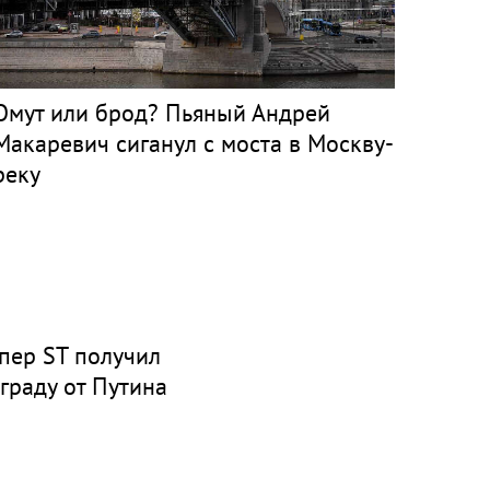
Омут или брод? Пьяный Андрей
Макаревич сиганул с моста в Москву-
реку
пер ST получил
граду от Путина