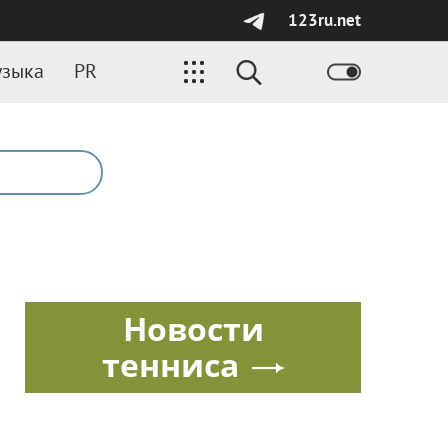
123ru.net
зыка
PR