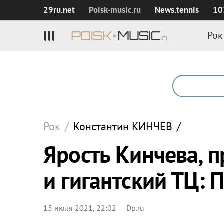
29ru.net
Poisk‑music.ru
News.tennis
10
Рок
Рок
/
Константин
КИНЧЕВ
/
Ярость Кинчева, 
и гигантский ТЦ: 
15 июля 2021, 22:02
Dp.ru