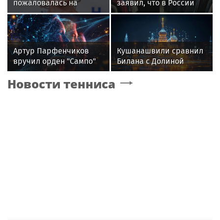
пожаловалась на
заявил, что в России
отсутствие
его обидели. И
компенсаций за
рассорился с братом
затопленную квартиру
из-за политики
Артур Парфенчиков
Кушанашвили сравнил
вручил орден "Сампо"
Билана с Долиной
семье Бориса Одлиса
после шквала критики
Новости тенниса