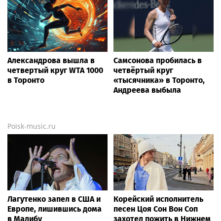
Александрова вышла в
Самсонова пробилась в
четвертый круг WTA 1000
четвёртый круг
в Торонто
«тысячника» в Торонто,
Андреева выбыла
Poisk-music.ru
Лагутенко запел в США и
Корейский исполнитель
Европе, лишившись дома
песен Цоя Сон Вон Соп
в Малибу
захотел пожить в Нижнем