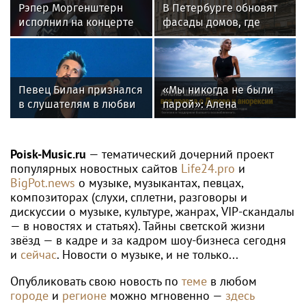
Рэпер Моргенштерн
В Петербурге обновят
исполнил на концерте
фасады домов, где
песню Мии Бойки
жили Чайковский и
"Базовый минимум"
Тургенев
Певец Билан признался
«Мы никогда не были
в слушателям в любви
парой»: Алена
после критики
Шишкова — о Павле
Дурове, борьбе с
анорексией и помощи
Poisk-Music.ru
— тематический дочерний проект
Тимати
популярных новостных сайтов
Life24.pro
и
BigPot.news
о музыке, музыкантах, певцах,
композиторах (слухи, сплетни, разговоры и
дискуссии о музыке, культуре, жанрах, VIP-скандалы
— в новостях и статьях). Тайны светской жизни
звёзд — в кадре и за кадром шоу-бизнеса сегодня
и
сейчас
. Новости о музыке, и не только...
Опубликовать свою новость по
теме
в любом
городе
и
регионе
можно мгновенно —
здесь