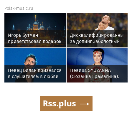
Poisk-music.ru
Игорь Бутман
Дисквалифицированный
приветствовал подарок
за допинг Заболотный
квартиры артистке
подписал контракт с
Долиной
клубом Басты
Певец Билан признался
Певица SYUZANNA
в слушателям в любви
(Сюзанна Грамагина):
после критики
как перестать
волноваться и начать
говорить спокойно
Rss.plus