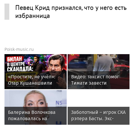
Певец Крид признался, что у него есть
избранница
Poisk-music.ru
«Простите, не учёл»:
Видео: таксист помог
Отар Кушанашвили
Тимати завести
раскритиковал Диму
эксклюзивный Ferrari
Билана после концерта
F40 за 157 миллионов
в Москве
рублей
Балерина Волочкова
Заболотный – игрок СКА
пожаловалась на
рэпера Басты. Экс-
отсутствие
форвард «Спартака»
компенсаций за
будет получать 500