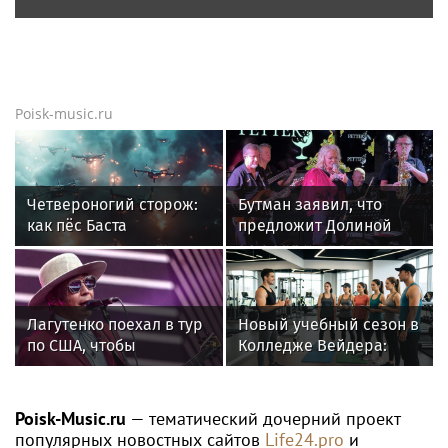
Poisk-music.ru
Четвероногий сторож:
Бутман заявил, что
как пёс Баста
предложит Долиной
предупреждает бойцов
кафедру в будущем
о дронах ВСУ
джазовом вузе
Лагутенко поехал в тур
Новый учебный сезон в
по США, чтобы
Колледже Вейдера:
наскрести на
стартовали очные
восстановление
программы подготовки
сгоревшего дома
фитнес-тренеров и
Poisk-Music.ru
— тематический дочерний проект
специалистов
популярных новостных сайтов
Life24.pro
и