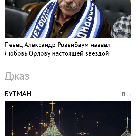
Певец Александр Розенбаум назвал
Любовь Орлову настоящей звездой
Джаз
БУТМАН
Поп