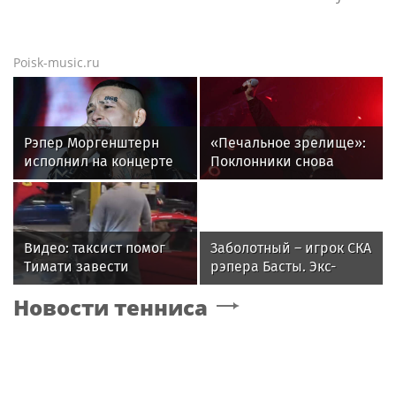
Poisk-music.ru
Рэпер Моргенштерн
«Печальное зрелище»:
исполнил на концерте
Поклонники снова
песню Мии Бойки
возмущены
"Базовый минимум"
«мычащим» на сцене
Глебом Самойловым
Видео: таксист помог
Заболотный – игрок СКА
Тимати завести
рэпера Басты. Экс-
эксклюзивный Ferrari
форвард «Спартака»
Новости тенниса
F40 за 157 миллионов
будет получать 500
рублей
тысяч в месяц