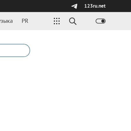
123ru.net
зыка
PR