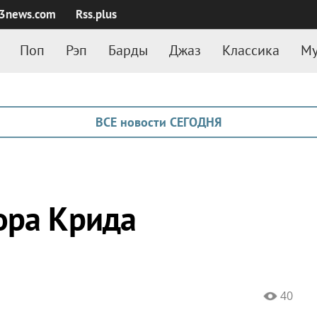
3news.com
Rss.plus
Поп
Рэп
Барды
Джаз
Классика
Му
ВСЕ новости СЕГОДНЯ
ора Крида
40