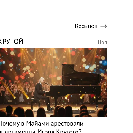
Весь поп
КРУТОЙ
Поп
Почему в Майами арестовали
апартаменты Игоря Крутого?