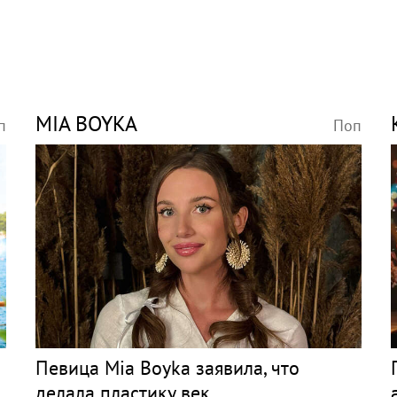
MIA BOYKA
п
Поп
Певица Mia Boyka заявила, что
делала пластику век