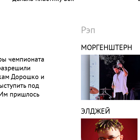
Рэп
МОРГЕНШТЕРН
ры чемпионата
разрешили
кам Дорошко и
ыступить под
 Им пришлось
узыку
ЭЛДЖЕЙ