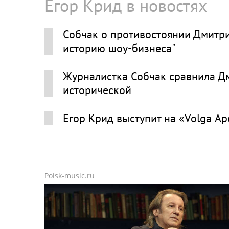
Егор Крид в новостях
Собчак о противостоянии Дмитрие
историю шоу‑бизнеса"
Журналистка Собчак сравнила Дм
исторической
Егор Крид выступит на «Volga А
Poisk-music.ru