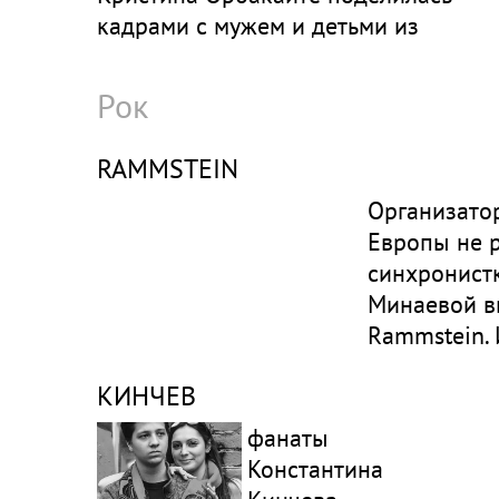
кадрами с мужем и детьми из
Монако
Рок
RAMMSTEIN
Организато
Европы не 
синхронист
Минаевой в
Rammstein.
поменять м
КИНЧЕВ
фанаты
Константина