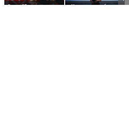
Рэпер ST получил
«Мы никогда не были
награду от Путина
парой»: Алена
Шишкова — о Павле
Дурове, борьбе с
анорексией и помощи
Тимати
Корейский
Новый учебный сезон в
исполнитель песен Цоя
Колледже Вейдера:
Сон Вон Соп захотел
стартовали очные
пожить в Нижнем
программы подготовки
Новгороде
фитнес-тренеров и
Poisk-Music.ru
— тематический дочерний проект
специалистов
популярных новостных сайтов
Life24.pro
и
индустрии здоровья
BigPot.news
о музыке, музыкантах, певцах,
композиторах (слухи, сплетни, разговоры и
дискуссии о музыке, культуре, жанрах, VIP-скандалы
— в новостях и статьях). Тайны светской жизни
звёзд — в кадре и за кадром шоу-бизнеса сегодня
и
сейчас
. Новости о музыке, и не только...
Опубликовать свою новость по
теме
в любом
городе
и
регионе
можно мгновенно —
здесь