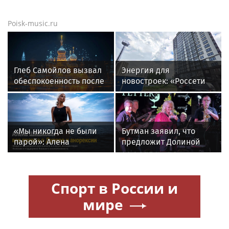
Poisk-music.ru
Глеб Самойлов вызвал
Энергия для
обеспокоенность после
новостроек: «Россети
концерта в Москве
Новосибирск»
обеспечили почти 12
МВт мощности для
новых жилых
«Мы никогда не были
Бутман заявил, что
кварталов
парой»: Алена
предложит Долиной
Шишкова — о Павле
кафедру в будущем
Дурове, борьбе с
джазовом вузе
анорексией и помощи
Спорт в России и
Тимати
мире