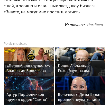
с ней, а заодно и остальных звезд шоу-бизнеса.
«Знаете, не могут мне простить артисты.
Источник:
Рамблер
Poisk-music.ru
«Полнейшая глупость»:
Певец Александр
Анастасия Волочкова
Розенбаум назвал
осудила дочь за отказ
Любовь Орлову
от знаменитой
настоящей звездой
фамилии
Артур Парфенчиков
Волочкова: Дима Билан
вручил орден "Сампо"
проявил неуважение к
семье Бориса Одлиса
зрителям на своем