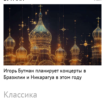
Певец Александр Розенбаум назвал
Любовь Орлову настоящей звездой
СЛЕПАКОВ
Поп
SHOT: комик Слепаков переписал свои
квартиры в РФ на родителей после