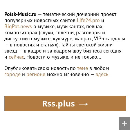
WTA
Россиянка Корнеева вышла в четвёртый
круг турнира WTA в Торонто
Poisk-music.ru