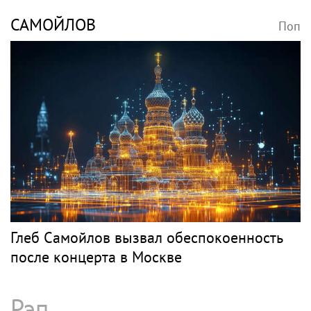
«Мы ещё споём»: Орбакайте в
недоумении из-за внезапной отмены
концерта в Грузии
Рок
ЗЕМФИРА
Поп