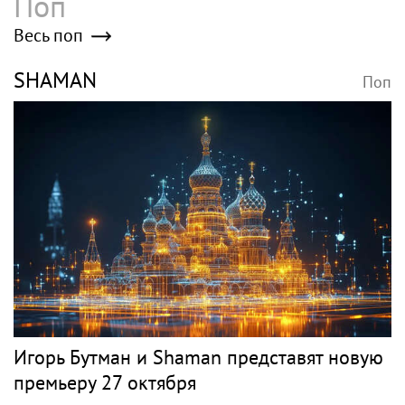
Poisk-music.ru
В России ликвидируют
Бутман рассказал, что
компанию Элджея
на его концертах в ЕС и
США протестовали
проплаченные люди
Дисквалифицированный
Егор Шип удивил
за допинг Заболотный
пользователей Сети
подписал контракт с
кардинальной сменой
клубом Басты
своего имиджа
Новости тенниса