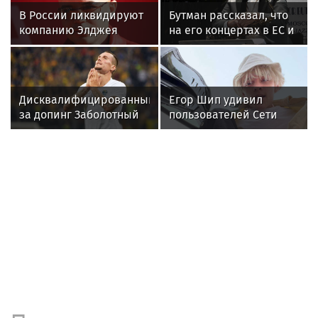
Сергей Лазарев в новостях
Продюсер Дворцов предположил, что
Лазарев оставит квартиру в Майами
детям
Сергей Лазарев начал сдавать элитную
квартиру в Майами: аренда обойдётся
в $3200 в месяц
Риелтор раскрыла, зачем Лазарев
приобрёл квартиру в США за миллион
долларов