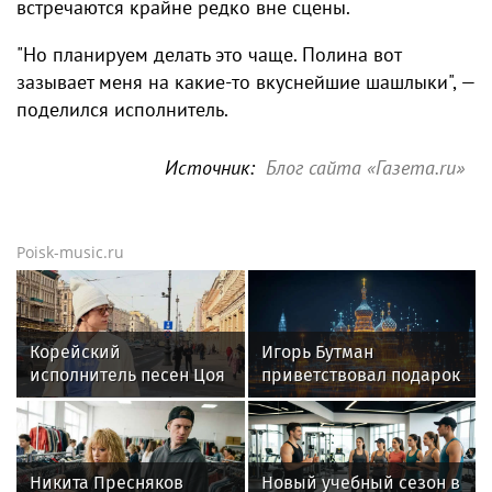
встречаются крайне редко вне сцены.
"Но планируем делать это чаще. Полина вот
зазывает меня на какие-то вкуснейшие шашлыки", —
поделился исполнитель.
Источник:
Блог сайта «Газета.ru»
Poisk-music.ru
Корейский
Игорь Бутман
исполнитель песен Цоя
приветствовал подарок
Сон Вон Соп захотел
квартиры артистке
пожить в Нижнем
Долиной
Новгороде
Никита Пресняков
Новый учебный сезон в