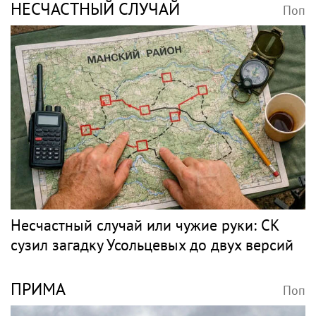
В Петербурге обновят фасады домов, где
жили Чайковский и Тургенев
НЕТРЕБКО
Поп
«Скучаю!»: Анна Нетребко трогательно