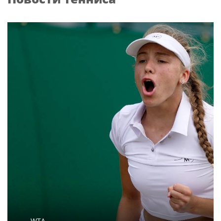
В Сочи депутат Тепляков добивается
изменений в Генплан для нового детсада
БОРИС
Поп
Артур Парфенчиков вручил орден "Сампо"
семье Бориса Одлиса