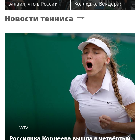
заявил, что в России
Колледже Вейдера:
его обидели. И
стартовали очные
Новости тенниса
рассорился с братом
программы подготовки
из-за политики
фитнес-тренеров и
специалистов
индустрии здоровья
WTA
Россиянка Корнеева вышла в четвёртый