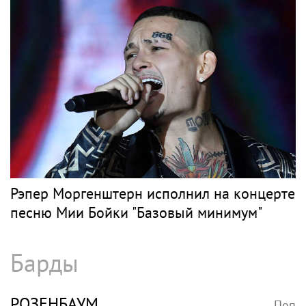
Глеб Самойлов вызвал обеспокоенность
после концерта в Москве
Рэп
ЭЛДЖЕЙ
Поп