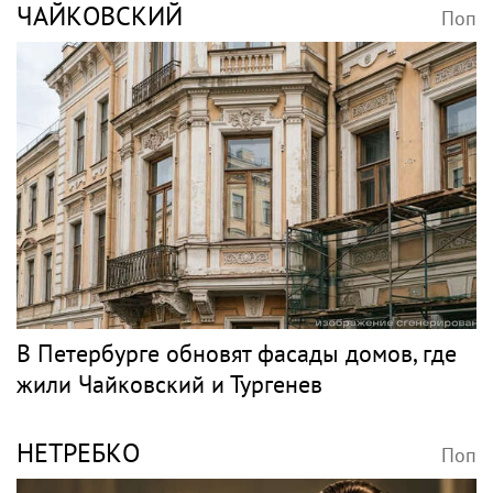
переезда
Джаз
БУТМАН
Поп