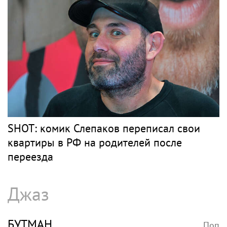
Рэпер Моргенштерн исполнил на концерте
песню Мии Бойки "Базовый минимум"
Барды
РОЗЕНБАУМ
Поп