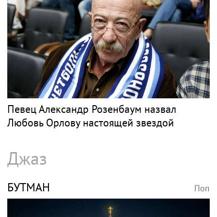
Певец Александр Розенбаум назвал
Любовь Орлову настоящей звездой
Джаз
БУТМАН
Поп