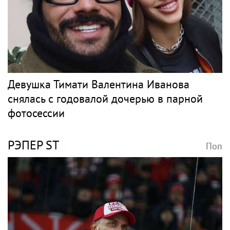
ЗЕМФИРА
Поп
В России ликвидировали ИП певицы
Земфиры
Рэп