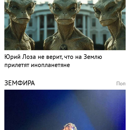
SHAMAN
Поп
Игорь Бутман и Shaman представят новую
премьеру 27 октября
Рок