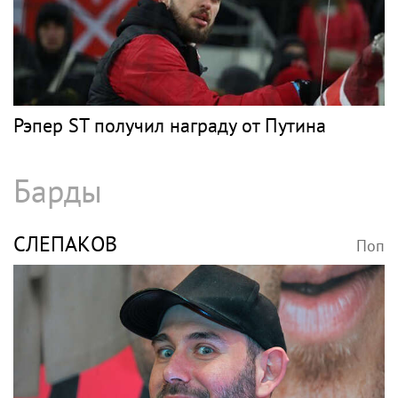
ТИМАТИ
Поп
Девушка Тимати Валентина Иванова
снялась с годовалой дочерью в парной
фотосессии