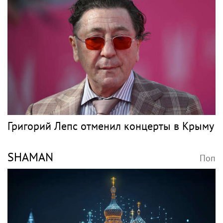
SHOT: комик Слепаков
Врач объяснила, что
переписал свои
происходит с резко
квартиры в РФ на
похудевшей Пугачёвой:
родителей после
"Вылечить уже нельзя"
переезда
Певица Анна
Лагутенко запел в США
Семенович рассказала,
и Европе, лишившись
что улетела с
дома в Малибу
возлюбленным в
Европу
Музыкальные
новости