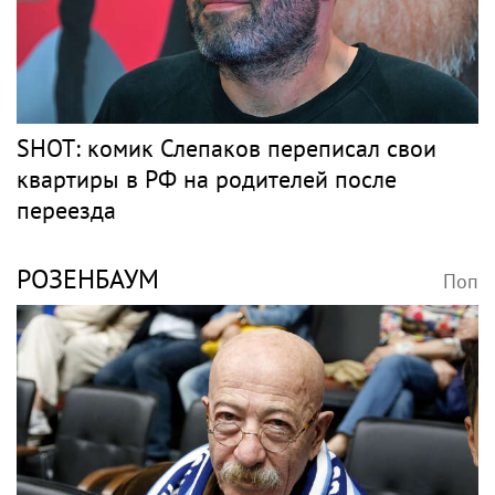
РЭПЕР ST
Поп
Рэпер ST получил награду от Путина
Барды
СЛЕПАКОВ
Поп