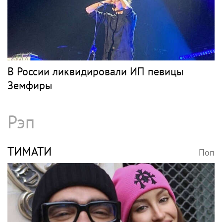
ЛОЗА
Поп
Юрий Лоза не верит, что на Землю
прилетят инопланетяне