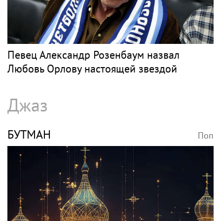
SHOT: комик Слепаков переписал свои
квартиры в РФ на родителей после
переезда
РОЗЕНБАУМ
Поп