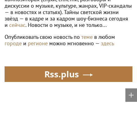
WTA
Теннисистка Лютова поднялась на 126-е
место в обновленном рейтинге WTA
Poisk-music.ru
SHOT: комик Слепаков
Егор Шип удивил
переписал свои
пользователей Сети
квартиры в РФ на
кардинальной сменой
родителей после
своего имиджа
переезда