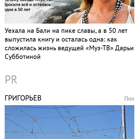
ПЕВЕЦ
Поп
Певец Билан признался в слушателям в
любви после критики
МУЗ-ТВ
Поп