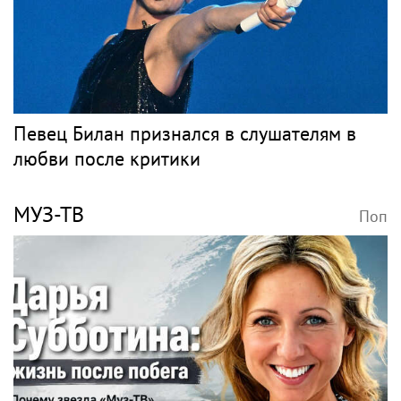
«Скучаю!»: Анна Нетребко трогательно
отреагировала на отъезд 17-летнего сына
в Данию
Музыка