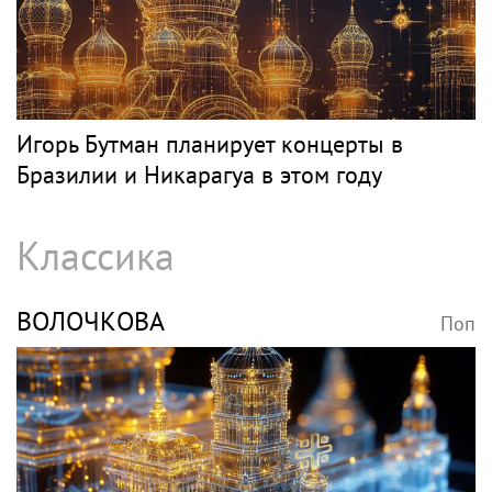
Певец Александр Розенбаум назвал
Любовь Орлову настоящей звездой
Джаз
БУТМАН
Поп