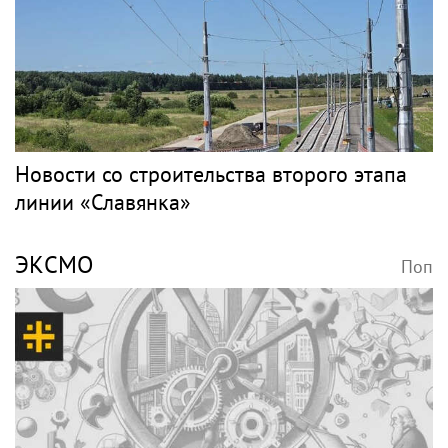
Уехала на Бали на пике славы, а в 50 лет
выпустила книгу и осталась одна: как
сложилась жизнь ведущей «Муз-ТВ» Дарьи
Субботиной
PR