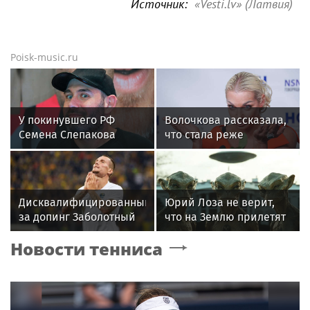
Источник:
«Vesti.lv» (Латвия)
Poisk-music.ru
У покинувшего РФ
Волочкова рассказала,
Семена Слепакова
что стала реже
нашли еще две
показывать шпагаты
квартиры в Москве
из-за операции на ноге
Дисквалифицированный
Юрий Лоза не верит,
за допинг Заболотный
что на Землю прилетят
подписал контракт с
инопланетяне
Новости тенниса
клубом Басты