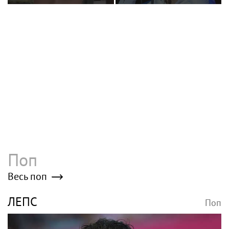
Сбежавшему в США солисту Little Big
закрыли лазейку для получения денег
из России
«Боже, как же хочется»: Сбежавшая в
США солистка Little Big призналась в
тоске по дому
Солист Little Big избавился от
последнего бизнеса в России
Poisk-music.ru