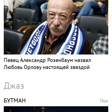
Певец Александр Розенбаум назвал
Любовь Орлову настоящей звездой
Джаз
БУТМАН
Поп