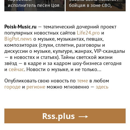
исполнитель песен Цоя
бойцам в зоне СВО,
Сон Вон Соп захотел
предупреждая о дронах
пожить в Нижнем
ВСУ
Новгороде
Poisk-Music.ru
— тематический дочерний проект
популярных новостных сайтов
Life24.pro
и
BigPot.news
о музыке, музыкантах, певцах,
композиторах (слухи, сплетни, разговоры и
дискуссии о музыке, культуре, жанрах, VIP-скандалы
— в новостях и статьях). Тайны светской жизни
звёзд — в кадре и за кадром шоу-бизнеса сегодня
и
сейчас
. Новости о музыке, и не только...
Опубликовать свою новость по
теме
в любом
городе
и
регионе
можно мгновенно —
здесь
Rss.plus