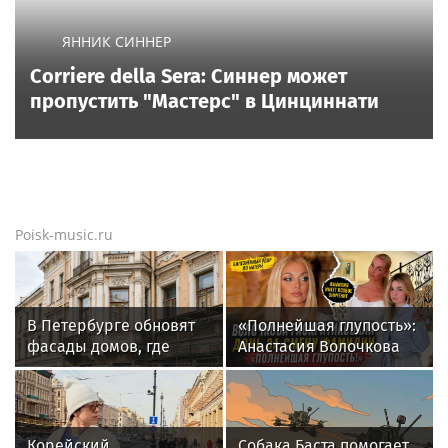
ЯННИК СИННЕР
Corriere della Sera: Синнер может
пропустить "Мастерс" в Цинциннати
Poisk-music.ru
В Петербурге обновят
«Полнейшая глупость»:
фасады домов, где
Анастасия Волочкова
жили Чайковский и
осудила дочь за отказ
Тургенев
от знаменитой
фамилии
Корейский
Собака Баста помогает