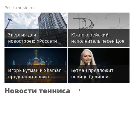
Poisk-music.ru
Энергия для
Южнокорейский
новостроек: «Россети
исполнитель песен Цоя
Новосибирск»
Сон Вон Соп захотел
обеспечили почти 12
провести отпуск в
МВт мощности для
России
новых жилых
Игорь Бутман и Shaman
Бутман предложит
кварталов
представят новую
певице Долиной
премьеру 27 октября
возглавить вокальное
Новости тенниса
отделение джазового
вуза