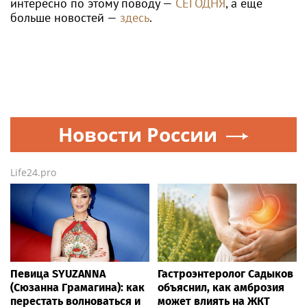
интересно по этому поводу —
СЕГОДНЯ
, а ещё
больше новостей —
здесь
.
Новости России
Life24.pro
Певица SYUZANNA
Гастроэнтеролог Садыков
(Сюзанна Грамагина): как
объяснил, как амброзия
перестать волноваться и
может влиять на ЖКТ