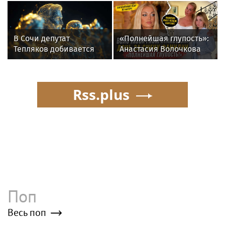
вуза в России
новую музыкальную
программу
В Сочи депутат
«Полнейшая глупость»:
Тепляков добивается
Анастасия Волочкова
изменений в Генплан
осудила дочь за отказ
для нового детсада
от знаменитой
фамилии
Rss.plus
Поп
Весь поп