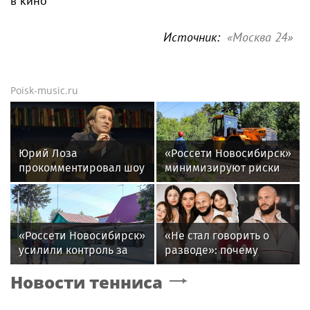
в кино
Источник:
«Москва 24»
Poisk-music.ru
Юрий Лоза
«Россети Новосибирск»
прокомментировал шоу
минимизируют риски
Димы Билана словами
повреждений ЛЭП за
«понты дороже денег»
счет масштабной
расчистки просек
«Россети Новосибирск»
«Не стал говорить о
усилили контроль за
разводе»: почему
незаконными
Джиган после
Новости тенниса
подвесами ВОЛС: охват
расставания
проверок вырос в 1,5
неожиданно сделал
раза
главным своих детей