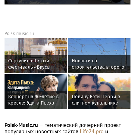
Poisk-music.ru
Сергунина: Пятый
Новости со
фестиваль «Вкусы
строительства второго
России» пройдет в
этапа линии
Москве 13–23 августа
«Славянка»
Концерт на 90-летие в
Певицу Кэти Перри в
кресле: Эдита Пьеха
слитном купальнике
планирует вернуться на
подловили на пляже с
сцену
Трюдо
Poisk-Music.ru
— тематический дочерний проект
популярных новостных сайтов
Life24.pro
и