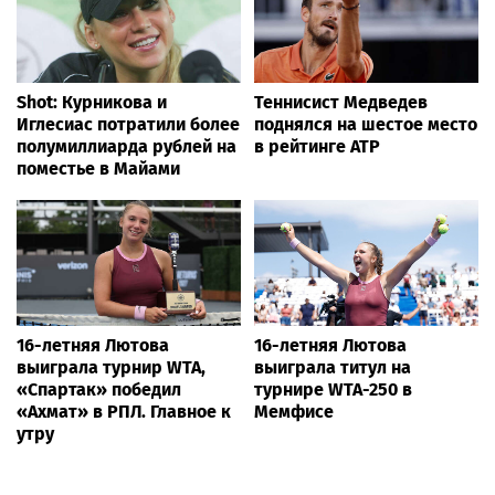
Shot: Курникова и
Теннисист Медведев
Иглесиас потратили более
поднялся на шестое место
полумиллиарда рублей на
в рейтинге ATP
поместье в Майами
16-летняя Лютова
16-летняя Лютова
выиграла турнир WTA,
выиграла титул на
«Спартак» победил
турнире WTA-250 в
«Ахмат» в РПЛ. Главное к
Мемфисе
утру