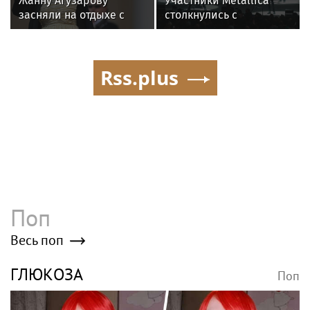
Жанну Агузарову
Участники Metallica
засняли на отдыхе с
столкнулись с
22‑летним другом
неизлечимым
нарушением слуха
Rss.plus
Поп
Весь поп
ГЛЮКОЗА
Поп