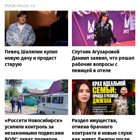
Poisk-music.ru
Певец Шаляпин купил
Спутник Агузаровой
новую дачу и продаст
Даниил заявил, что решал
старую
рабочие вопросы с
певицей в отеле
«Россети Новосибирск»
Раздел имущества,
усилили контроль за
отмена брачного
незаконными подвесами
контракта и новые слухи:
ВОЛС: охват проверок
как живет Джиган после