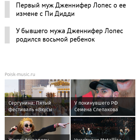
Первый муж Дженнифер Лопес о ее
измене с Пи Дидди
У бывшего мужа Дженнифер Лопес
родился восьмой ребенок
Poisk-music.ru
Сергунина: Пятый
У покинувшего РФ
фестиваль «Вкусы
Семена Слепакова
России» пройдет в
нашли еще две
Москве 13–23 августа
квартиры в Москве